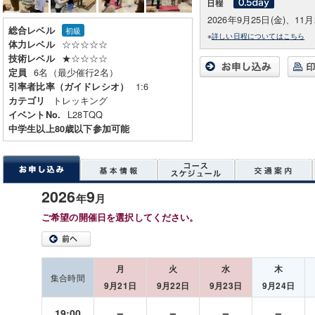
2026年9月25日(金)、11月
総合レベル
初級
※
詳しい日程についてはこちら
☆☆☆☆☆
体力レベル
★☆☆☆☆
技術レベル
6名（最少催行2名）
定員
1:6
引率者比率（ガイドレシオ）
トレッキング
カテゴリ
L28TQQ
イベントNo.
中学生以上80歳以下参加可能
2026
9
年
月
ご希望の開催日を選択してください。
月
火
水
木
集合時間
9月21日
9月22日
9月23日
9月24日
－
－
－
－
19:00