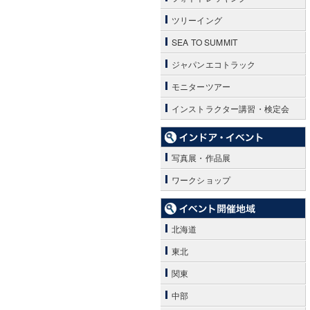
ツリーイング
SEA TO SUMMIT
ジャパンエコトラック
モニターツアー
インストラクター講習・検定会
写真展・作品展
ワークショップ
北海道
東北
関東
中部