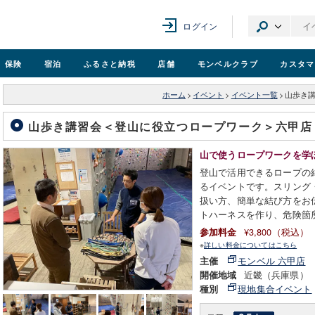
ログイン
保険
宿泊
ふるさと納税
店舗
モンベル
クラブ
カスタマ
ホーム
>
イベント
>
イベント一覧
>
山歩き
山歩き講習会＜登山に役立つロープワーク＞六甲
山で使うロープワークを学
登山で活用できるロープの
るイベントです。スリング
扱い方、簡単な結び方をお
トハーネスを作り、危険箇
¥3,800（税込）
参加料金
※
詳しい料金についてはこちら
モンベル 六甲店
主催
近畿（兵庫県）
開催地域
現地集合イベント
種別