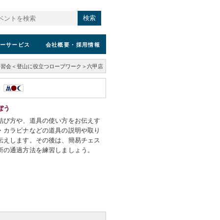
検索
ーサービス
会社概要
・採用情報
講習会＜登山に役立つロープワーク＞六甲店
店
ぼう
結び方や、道具の使い方をお伝えす
・カラビナなどの道具の説明や取り
伝えします。その後は、簡易チェス
所の通過方法を練習しましょう。