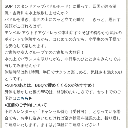
SUP（スタンドアップパドルボード）に乗って、四国が誇る清
流・吉野川を水上散歩しませんか？
パドルを漕ぎ、水面の上にスッと立てた瞬間——きっと、思わず
笑顔がこぼれるはず。
モンベル アウトドアヴィレッジ本山店すぐそばの穏やかな流れの
ポイントで体験するから、はじめての方でも、小学生のお子様で
も安心して楽しめます。
ご家族や友人グループでのご参加も大歓迎！
水の上でバランスを取りながら、非日常のひとときをみんなで共
有してみませんか？
体験時間は約1時間。半日でサクッと楽しめる、気軽さも魅力のひ
とつです。
●SUPのあとは、BBQで締めくくるのがおすすめ！
身体を動かした後のBBQは、格別のおいしさです。セットでのご
予約は
こちら
▶
●直前のご予約について
予約カレンダーが「キャンセル待ち（受付可）」となっている場
合でも、お申し込みいただければ空き状況を確認の上、折り返し
ご連絡いたします。まずはお気軽にご連絡ください！