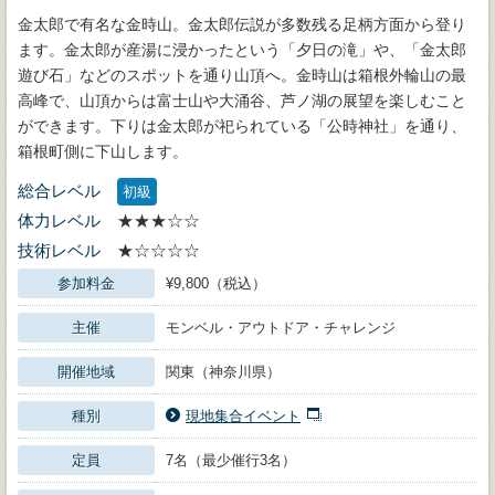
金太郎で有名な金時山。金太郎伝説が多数残る足柄方面から登り
ます。金太郎が産湯に浸かったという「夕日の滝」や、「金太郎
遊び石」などのスポットを通り山頂へ。金時山は箱根外輪山の最
高峰で、山頂からは富士山や大涌谷、芦ノ湖の展望を楽しむこと
ができます。下りは金太郎が祀られている「公時神社」を通り、
箱根町側に下山します。
総合レベル
初級
体力レベル
★★★☆☆
技術レベル
★☆☆☆☆
参加料金
¥9,800（税込）
主催
モンベル・アウトドア・チャレンジ
開催地域
関東（神奈川県）
種別
現地集合イベント
定員
7名（最少催行3名）