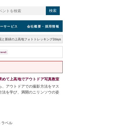
検索
ーサービス
会社概要
・採用情報
花と新緑の上高地フォトトレッキング2days
求めて上高地でアウトドア写真教室
ら、アウトドアでの撮影方法をマス
方法を学び、満開のニリンソウの姿
トラベル