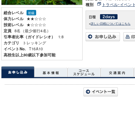
トラベル･イベン
種別
総合レベル
初級
★★☆☆☆
体力レベル
※
詳しい日程についてはこちら
★☆☆☆☆
技術レベル
8名（最少催行4名）
定員
1:8
引率者比率（ガイドレシオ）
トレッキング
カテゴリ
T16A10
イベントNo.
高校生以上80歳以下参加可能