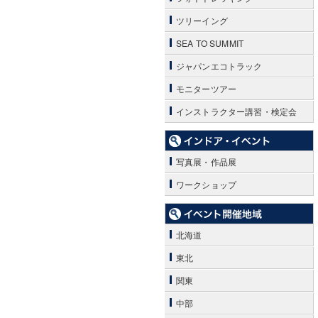
ツリーイング
SEA TO SUMMIT
ジャパンエコトラック
モニターツアー
インストラクター講習・検定会
写真展・作品展
ワークショップ
北海道
東北
関東
中部