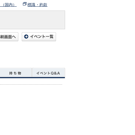
ト（国内）
標識・約款