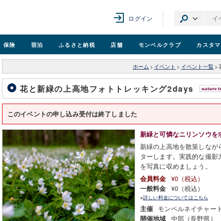
ログイン
保険
宿泊
ふるさと納税
店舗
モンベル
クラブ
カスタマ
ホーム
>
イベント
>
イベント一覧
>
花と新緑の上高地フォトトレッキング2days
このイベントの申し込み受付は終了しました
新緑と可憐なニリンソウを
新緑の上高地を散策しなが
ターします。実践的な撮影
を写真に収めましょう。
¥0（税込）
会員料金
¥0（税込）
一般料金
※
詳しい料金についてはこちら
モンベルネイチャー
主催
中部（長野県）
開催地域