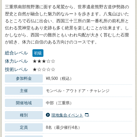
三重県南部熊野灘に面する尾鷲から、世界遺産熊野古道伊勢路の
歴史と自然が融合した魅力的なルートを歩きます。八鬼山はいた
るところで石仏に出会い、西国三十三所の第一番札所の前札所と
伝わる荒神堂もあり史跡も多く絶景を楽しむことが出来ます。し
かしながら、西国一の難所ともいわれ勾配が大きく苔むした石畳
が続き、体力に自信のある方向けのコースです。
総合レベル
初級
体力レベル
★★★☆☆
技術レベル
★☆☆☆☆
参加料金
¥8,500（税込）
主催
モンベル・アウトドア・チャレンジ
開催地域
中部（三重県）
種別
現地集合イベント
定員
8名（最少催行4名）