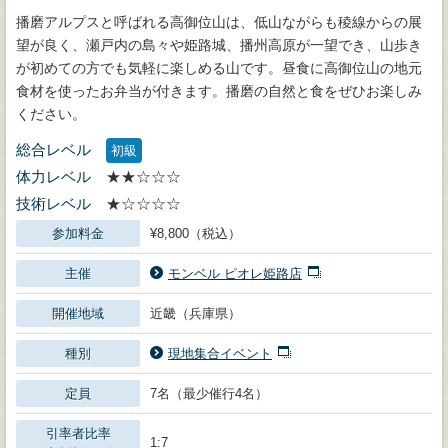
播磨アルプスと呼ばれる高御位山は、低山ながらも稜線からの展
望が良く、瀬戸内の島々や姫路城、播州高原が一望でき、山歩き
が初めての方でも気軽に楽しめる山です。昼食に高御位山の地元
食材を使ったお弁当が付きます。播磨の自然と食をぜひお楽しみ
ください。
総合レベル
初級
体力レベル
★★☆☆☆
技術レベル
★☆☆☆☆
参加料金
¥8,800（税込）
主催
モンベル ピオレ姫路店
開催地域
近畿（兵庫県）
種別
現地集合イベント
定員
7名（最少催行4名）
引率者比率
1:7