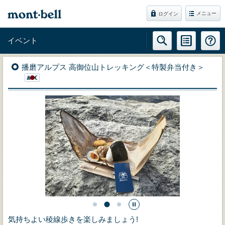
メニュー
ログイン
イベント
播磨アルプス 高御位山トレッキング＜特製弁当付き＞
気持ちよい稜線歩きを楽しみましょう!