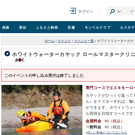
ログイン
保険
宿泊
ふるさと納税
店舗
モンベル
クラブ
カスタマ
ホーム
>
イベント
>
イベント一覧
>
ホワイトウォーターカヤッ
ホワイトウォーターカヤック ロールマスタークリニ
このイベントの申し込み受付は終了しました
専門コースでエスキモーロ
カヤックがひっくり返って
ル）をマスターすれば、艇
ができます。ホワイトウォ
ル習得を目指すコースです
¥0（税込）
会員料金
¥0（税込）
一般料金
※
詳しい料金についてはこちら