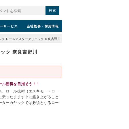
検索
ーサービス
会社概要
・採用情報
ク ロールマスタークリニック 奈良吉野川
ック 奈良吉野川
ール習得を目指そう！！
も、ロール技術（エスキモー・ロー
に乗ったまますぐに起き上がること
ーターカヤックでは必須となるロー
。