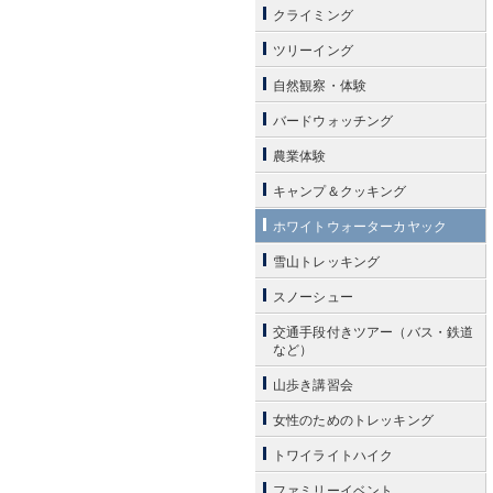
クライミング
ツリーイング
自然観察・体験
バードウォッチング
農業体験
キャンプ＆クッキング
ホワイトウォーターカヤック
雪山トレッキング
スノーシュー
交通手段付きツアー（バス・鉄道
など）
山歩き講習会
女性のためのトレッキング
トワイライトハイク
ファミリーイベント