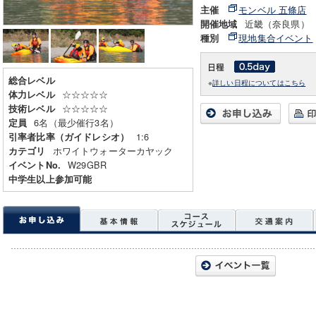
モンベル 五條店
主催
近畿（奈良県）
開催地域
現地集合イベント
種別
総合レベル
※
詳しい日程についてはこちら
☆☆☆☆☆
体力レベル
☆☆☆☆☆
技術レベル
6名（最少催行3名）
定員
1:6
引率者比率（ガイドレシオ）
ホワイトウォーターカヤック
カテゴリ
W29GBR
イベントNo.
中学生以上参加可能