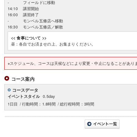
-
フィールドに移動
14:10
講習開始
16:00
講習終了
-
モンベル五條店へ移動
16:30
モンベル五條店／解散
<< 食事について >>
昼：各自でお済ませの上、お集まりください。
※スケジュール、コースは天候などにより変更・中止になることがあり
コース案内
コースデータ
0.5day
イベントスタイル
1日目
/
行動時間：1.8時間
/
総行程時間：3時間