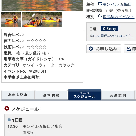
モンベル 五條店
主催
近畿（奈良県）
開催地域
現地集合イベント
種別
総合レベル
※
詳しい日程についてはこちら
☆☆☆☆☆
体力レベル
☆☆☆☆☆
技術レベル
6名（最少催行3名）
定員
1:6
引率者比率（ガイドレシオ）
ホワイトウォーターカヤック
カテゴリ
W29GBR
イベントNo.
中学生以上参加可能
スケジュール
1日目
13:30
モンベル五條店／集合
-
着替え