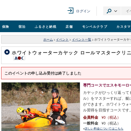
ログイン
保険
宿泊
ふるさと納税
店舗
モンベル
クラブ
カスタマ
ホーム
>
イベント
>
イベント一覧
>
ホワイトウォーターカヤッ
ホワイトウォーターカヤック ロールマスタークリニ
このイベントの申し込み受付は終了しました
専門コースでエスキモーロ
カヤックがひっくり返って
ル）をマスターすれば、艇
ができます。ホワイトウォ
ル習得を目指すコースです
¥0（税込）
会員料金
¥0（税込）
一般料金
※
詳しい料金についてはこちら