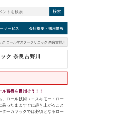
検索
ーサービス
会社概要
・採用情報
ク ロールマスタークリニック 奈良吉野川
ック 奈良吉野川
ール習得を目指そう！！
も、ロール技術（エスキモー・ロー
に乗ったまますぐに起き上がること
ーターカヤックでは必須となるロー
。