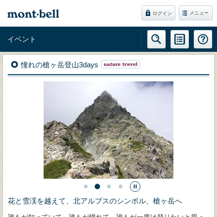
メニュー
ログイン
イベント
憧れの槍ヶ岳登山3days
花と雪渓を越えて、北アルプスのシンボル、槍ヶ岳へ