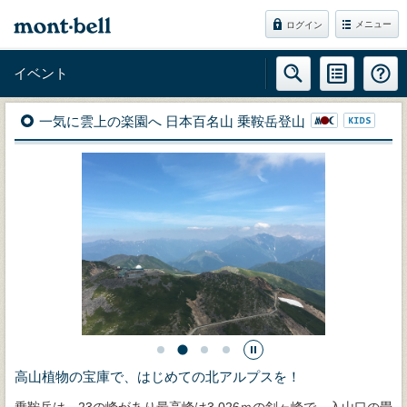
メニュー
ログイン
イベント
一気に雲上の楽園へ 日本百名山 乗鞍岳登山
高山植物の宝庫で、はじめての北アルプスを！
乗鞍岳は、23の峰があり最高峰は3,026ｍの剣ヶ峰で、入山口の畳