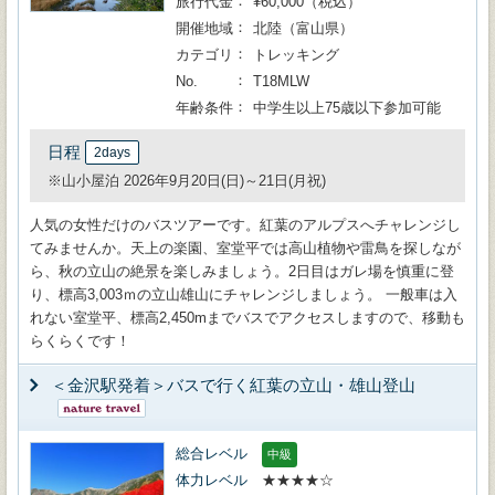
旅行代金
¥60,000（税込）
開催地域
北陸（富山県）
カテゴリ
トレッキング
No.
T18MLW
年齢条件
中学生以上75歳以下参加可能
日程
2days
※山小屋泊 2026年9月20日(日)～21日(月祝)
人気の女性だけのバスツアーです。紅葉のアルプスへチャレンジし
てみませんか。天上の楽園、室堂平では高山植物や雷鳥を探しなが
ら、秋の立山の絶景を楽しみましょう。2日目はガレ場を慎重に登
り、標高3,003ｍの立山雄山にチャレンジしましょう。 一般車は入
れない室堂平、標高2,450mまでバスでアクセスしますので、移動も
らくらくです！
＜金沢駅発着＞バスで行く紅葉の立山・雄山登山
総合レベル
中級
体力レベル
★★★★☆