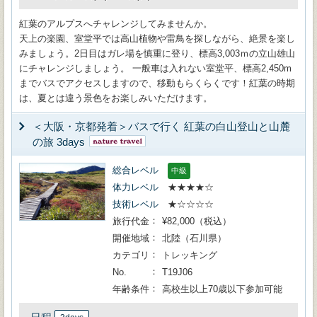
紅葉のアルプスへチャレンジしてみませんか。
天上の楽園、室堂平では高山植物や雷鳥を探しながら、絶景を楽し
みましょう。2日目はガレ場を慎重に登り、標高3,003ｍの立山雄山
にチャレンジしましょう。 一般車は入れない室堂平、標高2,450m
までバスでアクセスしますので、移動もらくらくです！紅葉の時期
は、夏とは違う景色をお楽しみいただけます。
＜大阪・京都発着＞バスで行く 紅葉の白山登山と山麓
の旅 3days
総合レベル
中級
体力レベル
★★★★☆
技術レベル
★☆☆☆☆
旅行代金
¥82,000（税込）
開催地域
北陸（石川県）
カテゴリ
トレッキング
No.
T19J06
年齢条件
高校生以上70歳以下参加可能