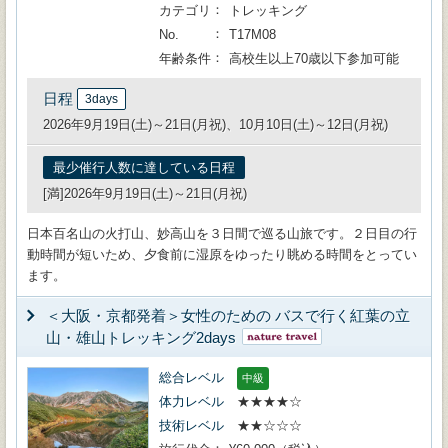
カテゴリ
トレッキング
No.
T17M08
年齢条件
高校生以上70歳以下参加可能
日程
3days
2026年9月19日(土)～21日(月祝)、10月10日(土)～12日(月祝)
最少催行人数に達している日程
[満]2026年9月19日(土)～21日(月祝)
日本百名山の火打山、妙高山を３日間で巡る山旅です。２日目の行
動時間が短いため、夕食前に湿原をゆったり眺める時間をとってい
ます。
＜大阪・京都発着＞女性のための バスで行く紅葉の立
山・雄山トレッキング2days
総合レベル
中級
体力レベル
★★★★☆
技術レベル
★★☆☆☆