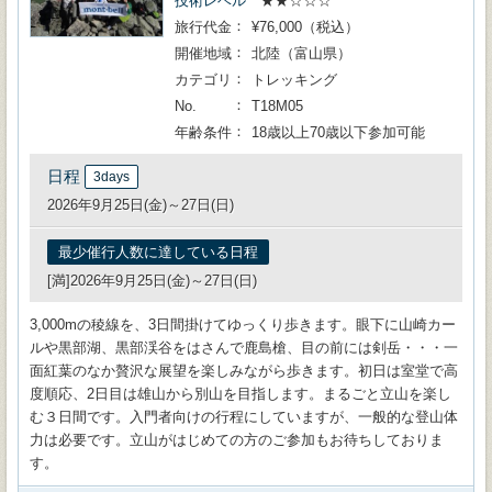
技術レベル
★★☆☆☆
旅行代金
¥76,000（税込）
開催地域
北陸（富山県）
カテゴリ
トレッキング
No.
T18M05
年齢条件
18歳以上70歳以下参加可能
日程
3days
2026年9月25日(金)～27日(日)
最少催行人数に達している日程
[満]2026年9月25日(金)～27日(日)
3,000mの稜線を、3日間掛けてゆっくり歩きます。眼下に山崎カー
ルや黒部湖、黒部渓谷をはさんで鹿島槍、目の前には剣岳・・・一
面紅葉のなか贅沢な展望を楽しみながら歩きます。初日は室堂で高
度順応、2日目は雄山から別山を目指します。まるごと立山を楽し
む３日間です。入門者向けの行程にしていますが、一般的な登山体
力は必要です。立山がはじめての方のご参加もお待ちしておりま
す。