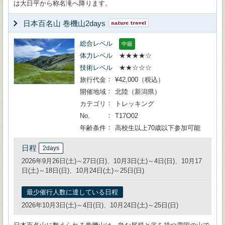
は大日平から称名滝へ降ります。
日本百名山 巻機山2days
総合レベル
中級
体力レベル
★★★★☆
技術レベル
★★☆☆☆
旅行代金
¥42,000（税込）
開催地域
北陸（新潟県）
カテゴリ
トレッキング
No.
T17O02
年齢条件
高校生以上70歳以下参加可能
日程
2days
2026年9月26日(土)～27日(日)、10月3日(土)～4日(日)、10月17
日(土)～18日(日)、10月24日(土)～25日(日)
最少催行人数に達している日程
2026年10月3日(土)～4日(日)、10月24日(土)～25日(日)