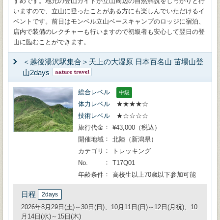
すめです。地元の登山ガイドが立山周辺の自然解説をしっかりと行
いますので、立山に登ったことがある方にも楽しんでいただけるイ
ベントです。前日はモンベル立山ベースキャンプのロッジに宿泊、
店内で装備のレクチャーも行いますので初級者も安心して翌日の登
山に臨むことができます。
＜越後湯沢駅集合＞天上の大湿原 日本百名山 苗場山登
山2days
総合レベル
中級
体力レベル
★★★★☆
技術レベル
★☆☆☆☆
旅行代金
¥43,000（税込）
開催地域
北陸（新潟県）
カテゴリ
トレッキング
No.
T17Q01
年齢条件
高校生以上70歳以下参加可能
日程
2days
2026年8月29日(土)～30日(日)、10月11日(日)～12日(月祝)、10
月14日(水)～15日(木)