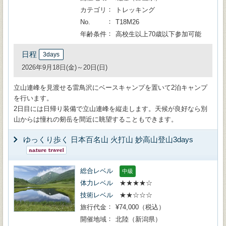
カテゴリ
トレッキング
No.
T18M26
年齢条件
高校生以上70歳以下参加可能
日程
3days
2026年9月18日(金)～20日(日)
立山連峰を見渡せる雷鳥沢にベースキャンプを置いて2泊キャンプ
を行います。
2日目には日帰り装備で立山連峰を縦走します。天候が良好なら別
山からは憧れの剱岳を間近に眺望することもできます。
ゆっくり歩く 日本百名山 火打山 妙高山登山3days
総合レベル
中級
体力レベル
★★★★☆
技術レベル
★★☆☆☆
旅行代金
¥74,000（税込）
開催地域
北陸（新潟県）