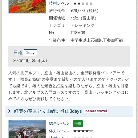
技術レベル
★★☆☆☆
旅行代金
¥28,000（税込）
開催地域
北陸（富山県）
カテゴリ
トレッキング
No.
T18M08
年齢条件
中学生以上75歳以下参加可能
日程
1day
2026年9月25日(金)
人気の北アルプス、立山・雄山登山の、金沢駅発着バスツアーで
す！ 標高2,450mの室堂まで貸切バスで入りますのでアクセスがと
ても楽です。雄大な景色と紅葉を楽しみながら、立山・雄山を目指
します。北アルプス入門コースですので、高山トレッキングがはじ
めての方もぜひ挑戦してください。
紅葉の室堂と立山縦走登山3days
総合レベル
中級
体力レベル
★★★★☆