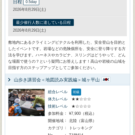
日程
0.5day
2026年8月29日(土)
最少催行人数に達している日程
2026年8月29日(土)
敷地内にあるクライミングピナクルを利用した、安全登山を目的と
したイベントです。岩場などの危険個所を、安全に登り降りする方
法を学びます。ハーネスやカラビナ、スリングはどうやって、どん
な場面で使うの？という疑問にお答えします！高山や岩稜の山域を
目指す方のステップアップとしてご参加ください。
山歩き講習会＜地図読み実践編＞城ヶ平山
総合レベル
初級
体力レベル
★★☆☆☆
技術レベル
★☆☆☆☆
参加料金
¥7,900（税込）
開催地域
北陸（富山県）
カテゴリ
トレッキング