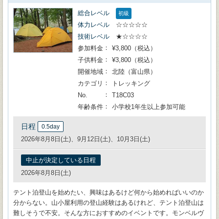
総合レベル
初級
体力レベル
☆☆☆☆☆
技術レベル
★☆☆☆☆
参加料金
¥3,800（税込）
子供料金
¥3,800（税込）
開催地域
北陸（富山県）
カテゴリ
トレッキング
No.
T18C03
年齢条件
小学校1年生以上参加可能
日程
0.5day
2026年8月8日(土)、9月12日(土)、10月3日(土)
中止が決定している日程
2026年8月8日(土)
テント泊登山を始めたい、興味はあるけど何から始めればいいのか
分からない。山小屋利用の登山経験はあるけれど、テント泊登山は
難しそうで不安。そんな方におすすめのイベントです。モンベルヴ