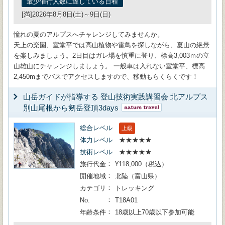
最少催行人数に達している日程
[満]2026年8月8日(土)～9日(日)
憧れの夏のアルプスへチャレンジしてみませんか。
天上の楽園、室堂平では高山植物や雷鳥を探しながら、夏山の絶景
を楽しみましょう。2日目はガレ場を慎重に登り、標高3,003ｍの立
山雄山にチャレンジしましょう。 一般車は入れない室堂平、標高
2,450mまでバスでアクセスしますので、移動もらくらくです！
山岳ガイドが指導する 登山技術実践講習会 北アルプス
別山尾根から剱岳登頂3days
総合レベル
上級
体力レベル
★★★★★
技術レベル
★★★★★
旅行代金
¥118,000（税込）
開催地域
北陸（富山県）
カテゴリ
トレッキング
No.
T18A01
年齢条件
18歳以上70歳以下参加可能