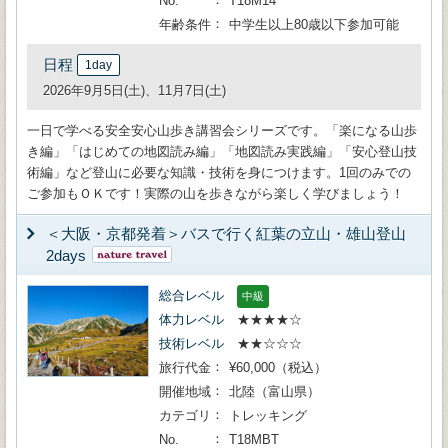
No.
T18M14
年齢条件
中学生以上80歳以下参加可能
日程
1day
2026年9月5日(土)、11月7日(土)
一日で学べる安全安心山歩き講習会シリーズです。「楽になる山歩
き編」「はじめての地図読み編」「地図読み実践編」「安心登山技
術編」など登山に必要な知識・技術を身につけます。1回のみでの
ご参加もＯＫです！実際の山を歩きながら楽しく学びましょう！
＜大阪・京都発着＞バスで行く紅葉の立山・雄山登山
2days
総合レベル
中級
体力レベル
★★★★☆
技術レベル
★★☆☆☆
旅行代金
¥60,000（税込）
開催地域
北陸（富山県）
カテゴリ
トレッキング
No.
T18MBT