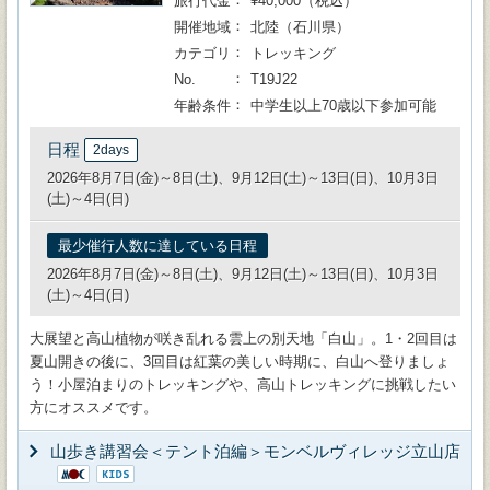
旅行代金
¥40,000（税込）
開催地域
北陸（石川県）
カテゴリ
トレッキング
No.
T19J22
年齢条件
中学生以上70歳以下参加可能
日程
2days
2026年8月7日(金)～8日(土)、9月12日(土)～13日(日)、10月3日
(土)～4日(日)
最少催行人数に達している日程
2026年8月7日(金)～8日(土)、9月12日(土)～13日(日)、10月3日
(土)～4日(日)
大展望と高山植物が咲き乱れる雲上の別天地「白山」。1・2回目は
夏山開きの後に、3回目は紅葉の美しい時期に、白山へ登りましょ
う！小屋泊まりのトレッキングや、高山トレッキングに挑戦したい
方にオススメです。
山歩き講習会＜テント泊編＞モンベルヴィレッジ立山店