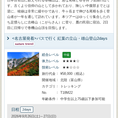
日本百名山に数えられる巻機山は、急な尾根と谷を持つ雪国の山で
す。古くより信仰の山として歩かれており、険しい中腹部までとは
逆に、稜線は非常に緩やかであり、牛ヶ岳まで伸びる尾根を歩く登
山者が一年を通して訪れています。本ツアーはゆっくり集合したの
ち足慣らしに古峰山（こがらさん）に登り、麓の民宿に宿泊。2日
目に日帰りで巻機山山頂を目指します。
<名古屋発着>バスで行く 紅葉の立山・雄山登山2days
総合レベル
中級
体力レベル
★★★★☆
技術レベル
★★☆☆☆
旅行代金
¥58,000（税込）
開催地域
北陸（富山県）
カテゴリ
トレッキング
No.
T18M22
年齢条件
中学生以上75歳以下参加可能
日程
2days
2026年9月26日(土)～27日(日)