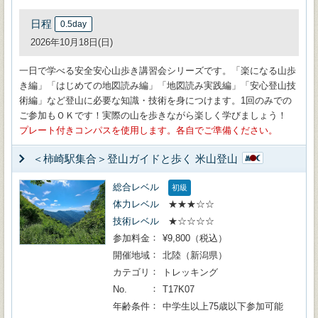
日程
0.5day
2026年10月18日(日)
一日で学べる安全安心山歩き講習会シリーズです。「楽になる山歩
き編」「はじめての地図読み編」「地図読み実践編」「安心登山技
術編」など登山に必要な知識・技術を身につけます。1回のみでの
ご参加もＯＫです！実際の山を歩きながら楽しく学びましょう！
プレート付きコンパスを使用します。各自でご準備ください。
＜柿崎駅集合＞登山ガイドと歩く 米山登山
総合レベル
初級
体力レベル
★★★☆☆
技術レベル
★☆☆☆☆
参加料金
¥9,800（税込）
開催地域
北陸（新潟県）
カテゴリ
トレッキング
No.
T17K07
年齢条件
中学生以上75歳以下参加可能