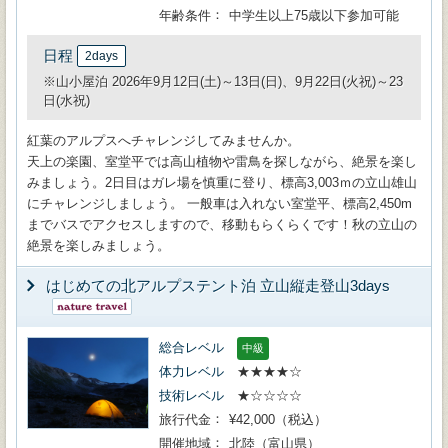
年齢条件
中学生以上75歳以下参加可能
日程
2days
※山小屋泊 2026年9月12日(土)～13日(日)、9月22日(火祝)～23
日(水祝)
紅葉のアルプスへチャレンジしてみませんか。
天上の楽園、室堂平では高山植物や雷鳥を探しながら、絶景を楽し
みましょう。2日目はガレ場を慎重に登り、標高3,003ｍの立山雄山
にチャレンジしましょう。 一般車は入れない室堂平、標高2,450m
までバスでアクセスしますので、移動もらくらくです！秋の立山の
絶景を楽しみましょう。
はじめての北アルプステント泊 立山縦走登山3days
総合レベル
中級
体力レベル
★★★★☆
技術レベル
★☆☆☆☆
旅行代金
¥42,000（税込）
開催地域
北陸（富山県）