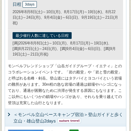
日程
3days
2026年8月8日(土)～10日(月)、8月17日(月)～19日(水)、8月22
日(土)～24日(月)、9月4日(金)～6日(日)、9月19日(土)～21日(月
祝)
最少催行人数に達している日程
[満]2026年8月8日(土)～10日(月)、8月17日(月)～19日(水)、
[満]8月22日(土)～24日(月)、[満]9月4日(金)～6日(日)、[満]9月
19日(土)～21日(月祝)
モンベルフレンドショップ「山岳ガイドグループ・イエティ」との
コラボレーションイベントです。「岩の殿堂」や「岩と雪の殿堂」
と呼ばれる名峰・剣岳。登山道にはタテバイとヨコバイという岩場
の難所があります。30m程の急な岩場の通過は鎖場やハシゴになっ
ており、通過が困難なために渋滞が発生する原因にもなります。こ
こ以外にもいくつかの鎖場やハシゴがあり、それらを乗り越えての
登頂は充実した山行となります。
＜モンベル立山ベースキャンプ宿泊＞登山ガイドと歩く
立山・雄山登山2days