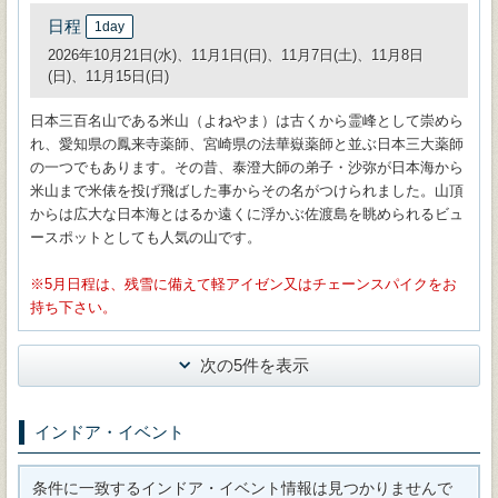
日程
1day
2026年10月21日(水)、11月1日(日)、11月7日(土)、11月8日
(日)、11月15日(日)
日本三百名山である米山（よねやま）は古くから霊峰として崇めら
れ、愛知県の鳳来寺薬師、宮崎県の法華嶽薬師と並ぶ日本三大薬師
の一つでもあります。その昔、泰澄大師の弟子・沙弥が日本海から
米山まで米俵を投げ飛ばした事からその名がつけられました。山頂
からは広大な日本海とはるか遠くに浮かぶ佐渡島を眺められるビュ
ースポットとしても人気の山です。
5月日程は、残雪に備えて軽アイゼン又はチェーンスパイクをお
持ち下さい。
次の5件を表示
インドア・イベント
条件に一致するインドア・イベント情報は見つかりませんで