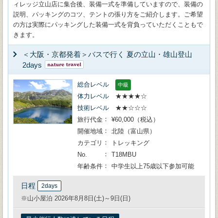
ィレッジ立山店に集合後、装備一式を準備していますので、装備の
説明、パッキングのコツ、テントの張り方をご紹介します。ご希望
の方は実際にパッキングした装備一式を背負っていただくこともで
きます。
＜大阪・京都発着＞バスで行く 夏の立山・雄山登山
2days
総合レベル
中級
体力レベル
★★★★☆
技術レベル
★★☆☆☆
旅行代金
¥60,000（税込）
開催地域
北陸（富山県）
カテゴリ
トレッキング
No.
T18MBU
年齢条件
中学生以上75歳以下参加可能
日程
2days
※山小屋泊 2026年8月8日(土)～9日(日)