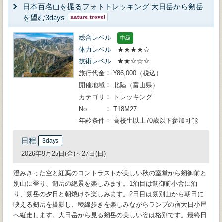
日本百名山を撮るフォトトレッキング 大日岳から剱岳
を望む3days
総合レベル
中級
体力レベル
★★★★☆
技術レベル
★★☆☆☆
旅行代金
¥86,000（税込）
開催地域
北陸（富山県）
カテゴリ
トレッキング
No.
T18M27
年齢条件
高校生以上70歳以下参加可能
日程
3days
2026年9月25日(金)～27日(日)
澄みきった空と紅葉のコントラストが美しい秋の室堂から剱御前と
別山に登り、剱岳の絶景を楽しみます。1泊目は剱御前小舎に泊
り、剱岳の夕日と朝焼けを楽しみます。2日目は剱別山から朝日に
映える剱岳を撮影し、稜線歩きを楽しみながらランプの宿大日小屋
へ縦走します。大日岳から見る剱岳の美しい姿は格別です。最終日