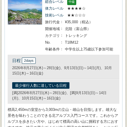
総合レベル
中級
体力レベル
★★★★☆
技術レベル
★★☆☆☆
旅行代金
¥35,000（税込）
開催地域
北陸（富山県）
カテゴリ
トレッキング
No.
T18M12
年齢条件
中学生以上75歳以下参加可能
日程
2days
2026年8月27日(木)～28日(金)、9月13日(日)～14日(月)、10月
15日(木)～16日(金)
最少催行人数に達している日程
[満]2026年8月27日(木)～28日(金)、[満]9月13日(日)～14日
(月)、10月15日(木)～16日(金)
標高2,450mの室堂から3,003mの立山・雄山を目指します。雄大な
景色を味わうことのできる北アルプス入門コースです。これからア
ルプスを歩きたい方や、はじめて標高の高い山に挑戦する方におす