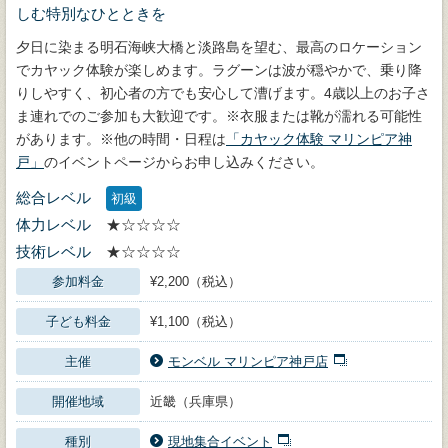
しむ特別なひとときを
夕日に染まる明石海峡大橋と淡路島を望む、最高のロケーション
でカヤック体験が楽しめます。ラグーンは波が穏やかで、乗り降
りしやすく、初心者の方でも安心して漕げます。4歳以上のお子さ
ま連れでのご参加も大歓迎です。※衣服または靴が濡れる可能性
があります。※他の時間・日程は
「カヤック体験 マリンピア神
戸」
のイベントページからお申し込みください。
総合レベル
初級
体力レベル
★☆☆☆☆
技術レベル
★☆☆☆☆
参加料金
¥2,200（税込）
子ども料金
¥1,100（税込）
主催
モンベル マリンピア神戸店
開催地域
近畿（兵庫県）
種別
現地集合イベント