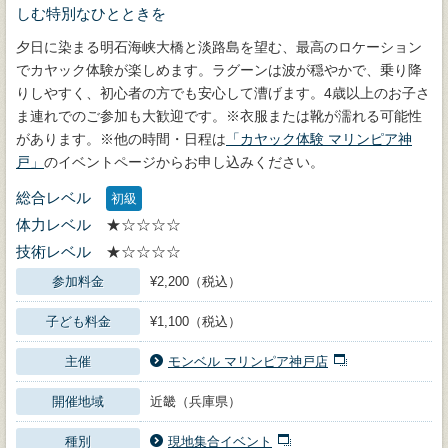
しむ特別なひとときを
夕日に染まる明石海峡大橋と淡路島を望む、最高のロケーション
でカヤック体験が楽しめます。ラグーンは波が穏やかで、乗り降
りしやすく、初心者の方でも安心して漕げます。4歳以上のお子さ
ま連れでのご参加も大歓迎です。※衣服または靴が濡れる可能性
があります。※他の時間・日程は
「カヤック体験 マリンピア神
戸」
のイベントページからお申し込みください。
総合レベル
初級
体力レベル
★☆☆☆☆
技術レベル
★☆☆☆☆
参加料金
¥2,200（税込）
子ども料金
¥1,100（税込）
主催
モンベル マリンピア神戸店
開催地域
近畿（兵庫県）
種別
現地集合イベント