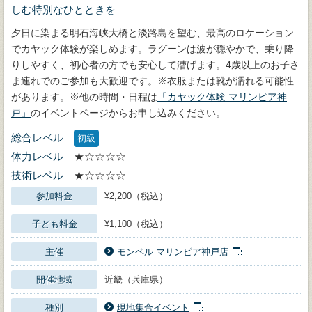
しむ特別なひとときを
夕日に染まる明石海峡大橋と淡路島を望む、最高のロケーション
でカヤック体験が楽しめます。ラグーンは波が穏やかで、乗り降
りしやすく、初心者の方でも安心して漕げます。4歳以上のお子さ
ま連れでのご参加も大歓迎です。※衣服または靴が濡れる可能性
があります。※他の時間・日程は
「カヤック体験 マリンピア神
戸」
のイベントページからお申し込みください。
総合レベル
初級
体力レベル
★☆☆☆☆
技術レベル
★☆☆☆☆
参加料金
¥2,200（税込）
子ども料金
¥1,100（税込）
主催
モンベル マリンピア神戸店
開催地域
近畿（兵庫県）
種別
現地集合イベント