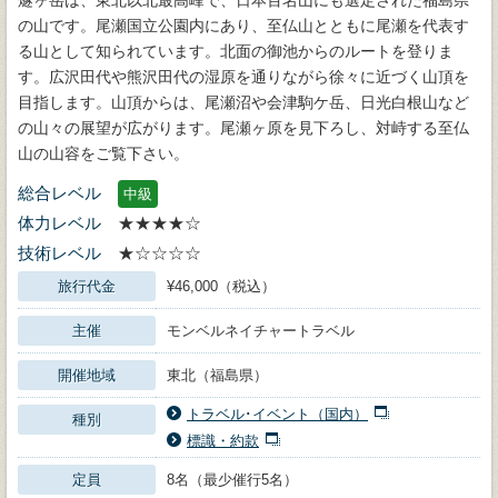
の山です。尾瀬国立公園内にあり、至仏山とともに尾瀬を代表す
る山として知られています。北面の御池からのルートを登りま
す。広沢田代や熊沢田代の湿原を通りながら徐々に近づく山頂を
目指します。山頂からは、尾瀬沼や会津駒ケ岳、日光白根山など
の山々の展望が広がります。尾瀬ヶ原を見下ろし、対峙する至仏
山の山容をご覧下さい。
総合レベル
中級
体力レベル
★★★★☆
技術レベル
★☆☆☆☆
旅行代金
¥46,000（税込）
主催
モンベルネイチャートラベル
開催地域
東北（福島県）
トラベル･イベント（国内）
種別
標識・約款
定員
8名（最少催行5名）