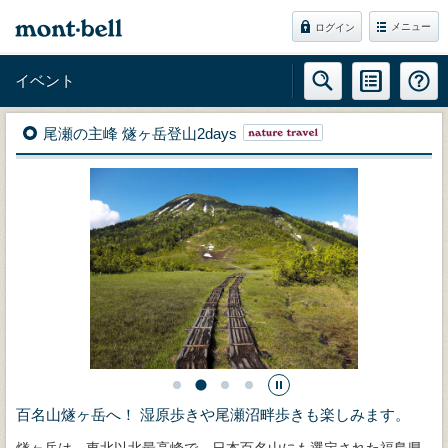
メニュー
ログイン
イベント
尾瀬の主峰 燧ヶ岳登山2days
百名山燧ヶ岳へ！ 湿原歩きや尾瀬沼畔歩きも楽しみます。
燧ヶ岳は、東北以北最高峰で、日本百名山にも選定された福島県