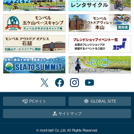
PCサイト
GLOBAL SITE
サイトマップ
© mont-bell Co.,Ltd. All Rights Reserved.