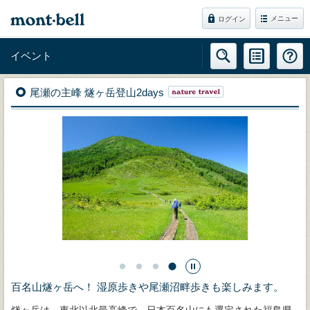
メニュー
ログイン
イベント
尾瀬の主峰 燧ヶ岳登山2days
百名山燧ヶ岳へ！ 湿原歩きや尾瀬沼畔歩きも楽しみます。
燧ヶ岳は、東北以北最高峰で、日本百名山にも選定された福島県