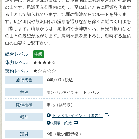
の山です。尾瀬国立公園内にあり、至仏山とともに尾瀬を代表す
る山として知られています。北面の御池からのルートを登りま
す。広沢田代や熊沢田代の湿原を通りながら徐々に近づく山頂を
目指します。山頂からは、尾瀬沼や会津駒ケ岳、日光白根山など
の山々の展望が広がります。尾瀬ヶ原を見下ろし、対峙する至仏
山の山容をご覧下さい。
総合レベル
中級
体力レベル
★★★★☆
技術レベル
★☆☆☆☆
旅行代金
¥46,000（税込）
主催
モンベルネイチャートラベル
開催地域
東北（福島県）
トラベル･イベント（国内）
種別
標識・約款
定員
8名（最少催行5名）