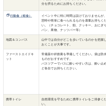
分を摂るためにお持ちください。
行動食（軽食）
イベント中に特に時間は設けておりませんが
憩時や簡単に食べられるものを適量お持ちく
い。（チョコレート、飴、クッキー、おにぎ
パン、果物、ナッツバー等）
地図＆コンパス
山中では自分がどこを歩いているのかを把握
おくことが大事です。
ファーストエイドキ
常備薬や絆創膏を準備してください。袋は防
ット
ものがおすすめです。
バスツアーでバスに酔いやすい方は、酔い止
ど各自でお持ちください。
携帯トイレ
自然環境を守るために携帯トイレをご持参く
い。