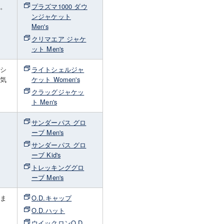
ど。
プラズマ1000 ダウ
ンジャケット
Men's
クリマエア ジャケ
ット Men's
（シ
ライトシェルジャ
通気
ケット Women's
クラッグジャケッ
ト Men's
。
サンダーパス グロ
ーブ Men's
サンダーパス グロ
ーブ Kid's
トレッキンググロ
ーブ Men's
しま
O.D.キャップ
O.D.ハット
ウイックロンO.D.