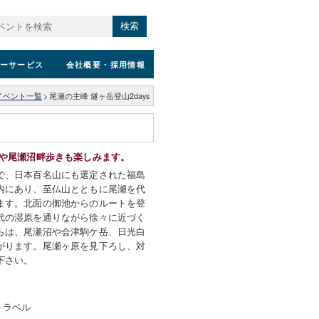
検索
ーサービス
会社概要
・採用情報
イベント一覧
>
尾瀬の主峰 燧ヶ岳登山2days
きや尾瀬沼畔歩きも楽しみます。
で、日本百名山にも選定された福島
内にあり、至仏山とともに尾瀬を代
ます。北面の御池からのルートを登
代の湿原を通りながら徐々に近づく
らは、尾瀬沼や会津駒ケ岳、日光白
がります。尾瀬ヶ原を見下ろし、対
下さい。
トラベル