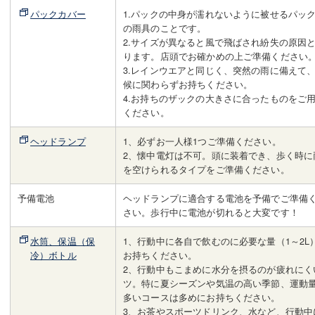
パックカバー
1.パックの中身が濡れないように被せるパッ
の雨具のことです。
2.サイズが異なると風で飛ばされ紛失の原因
ります。店頭でお確かめの上ご準備ください
3.レインウエアと同じく、突然の雨に備えて
候に関わらずお持ちください。
4.お持ちのザックの大きさに合ったものをご
ください。
ヘッドランプ
1、必ずお一人様1つご準備ください。
2、懐中電灯は不可。頭に装着でき、歩く時に
を空けられるタイプをご準備ください。
予備電池
ヘッドランプに適合する電池を予備でご準備
さい。歩行中に電池が切れると大変です！
水筒、保温（保
1、行動中に各自で飲むのに必要な量（1～2L
冷）ボトル
お持ちください。
2、行動中もこまめに水分を摂るのが疲れにく
ツ。特に夏シーズンや気温の高い季節、運動
多いコースは多めにお持ちください。
3、お茶やスポーツドリンク、水など、行動中