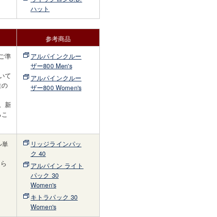
ハット
参考商品
ご準
アルパインクルー
ザー800 Men's
いて
アルパインクルー
性の
ザー800 Women's
。新
るこ
ル単
リッジラインパッ
ク 40
けら
アルパイン ライト
パック 30
Women's
キトラパック 30
Women's