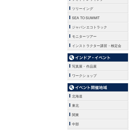
ツリーイング
SEA TO SUMMIT
ジャパンエコトラック
モニターツアー
インストラクター講習・検定会
写真展・作品展
ワークショップ
北海道
東北
関東
中部