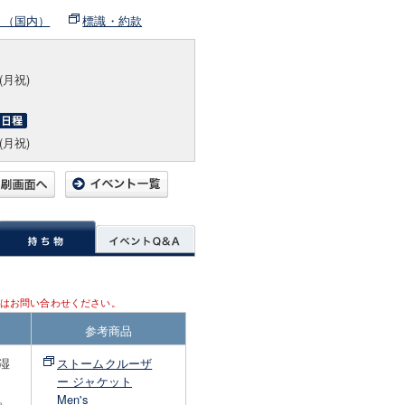
ト（国内）
標識・約款
(月祝)
(月祝)
はお問い合わせください。
参考商品
湿
ストームクルーザ
ー ジャケット
。
Men's