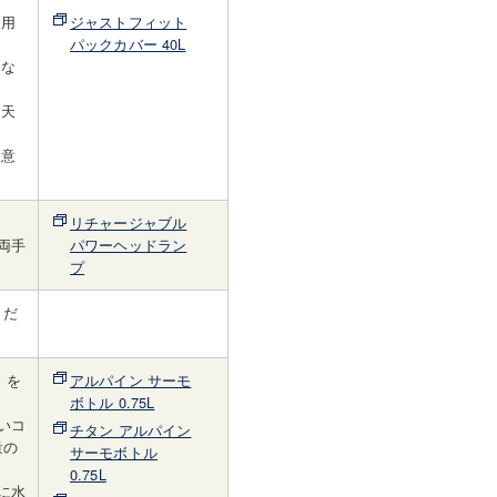
ク用
ジャストフィット
パックカバー 40L
とな
。
、天
用意
リチャージャブル
両手
パワーヘッドラン
プ
くだ
）を
アルパイン サーモ
ボトル 0.75L
いコ
チタン アルパイン
量の
サーモボトル
0.75L
に水