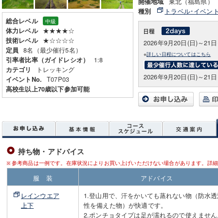
東北（福島県）
開催地域
トラベル･イベン
種別
総合レベル
中級
★★★★☆
体力レベル
★☆☆☆☆
技術レベル
2026年9月20日(日)～21日
8名（最少催行5名）
定員
※
詳しい日程についてはこちら
1:8
引率者比率（ガイドレシオ）
トレッキング
カテゴリ
2026年9月20日(日)～21日
T07P03
イベントNo.
高校生以上70歳以下参加可能
持ち物・アドバイス
参考商品は一例です。在庫状況によりお買い上げいただけない場合があります。詳細
服 装
アドバイス
レインウエア
1.登山用で、汗をかいても蒸れない物（防水透
上下
性を備えた物）が快適です。
2.ポンチョタイプは足が濡れるので使えません