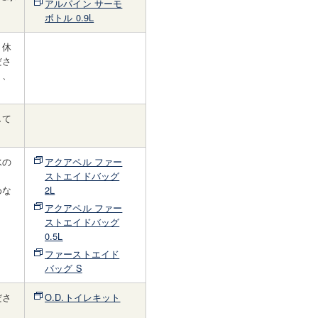
アルパイン サーモ
ボトル 0.9L
、休
ださ
り、
して
水の
アクアペル ファー
ストエイドバッグ
めな
2L
アクアペル ファー
ストエイドバッグ
0.5L
ファーストエイド
バッグ S
ださ
O.D.トイレキット