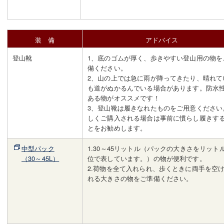
装 備
アドバイス
登山靴
1、底のゴムが厚く、歩きやすい登山用の物を
備ください。
2、山の上では急に雨が降ってきたり、晴れて
も道がぬかるんでいる場合があります。防水
ある物がオススメです！
3、登山靴は履きなれたものをご用意ください
しくご購入される場合は事前に慣らし履きす
とをお勧めします。
中型パック
1.30～45リットル（パックの大きさをリット
（30～45L）
位で表しています。）の物が便利です。
2.荷物を全て入れられ、歩くときに両手を空
れる大きさの物をご準備ください。