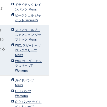
ドライテック レイ
ば
ンパンツ Men's
ピークシェル ジャ
ケット Women's
さ
メリノウールプラ
スアクション ジッ
ると
プネック Men's
WIC.ラガーシャツ
に応
ロングスリーブ
Men's
WIC.ボーダー ロン
グスリーブT
Women's
撥
ガイドパンツ
。
Men's
O.D.パンツ
Women's
O.D.パンツ ライト
ベルトループ