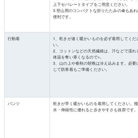
上下セパレートタイプをご用意ください。
3.登山用のコンパクトな折りたたみの傘もあれ
便利です。
行動着
1、乾きが速く暖かいものを必ず着用してくだ
い。
2、コットンなどの天然繊維は、汗などで濡れ
体温を奪い寒くなるので×。
3、山の上や春秋の朝晩は冷え込みます。必要
じて防寒着もご準備ください。
パンツ
乾きが早く暖かいものを着用してください。
水・伸縮性に優れると歩きやすさも抜群です