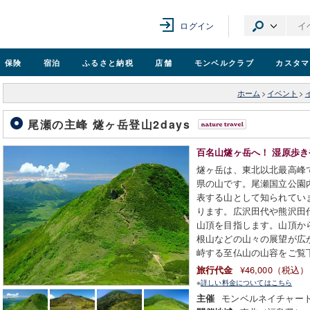
ログイン
保険
宿泊
ふるさと納税
店舗
モンベル
クラブ
カスタマ
ホーム
>
イベント
>
尾瀬の主峰 燧ヶ岳登山2days
百名山燧ヶ岳へ！ 湿原歩
燧ヶ岳は、東北以北最高峰
県の山です。尾瀬国立公園
表する山として知られてい
ります。広沢田代や熊沢田
山頂を目指します。山頂か
根山などの山々の展望が広
峙する至仏山の山容をご覧
¥46,000（税込）
旅行代金
※
詳しい料金についてはこちら
モンベルネイチャー
主催