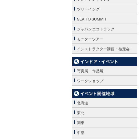
ツリーイング
SEA TO SUMMIT
ジャパンエコトラック
モニターツアー
インストラクター講習・検定会
写真展・作品展
ワークショップ
北海道
東北
関東
中部