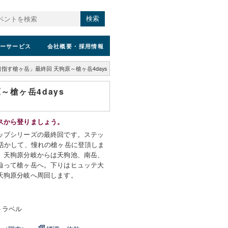
検索
ーサービス
会社概要
・採用情報
指す槍ヶ岳」最終回 天狗原～槍ヶ岳4days
槍ヶ岳4days
スから登りましょう。
ップシリーズの最終回です。ステッ
を活かして、憧れの槍ヶ岳に登頂しま
、天狗原分岐からは天狗池、南岳、
辿って槍ヶ岳へ。下りはヒュッテ大
天狗原分岐へ周回します。
）
トラベル