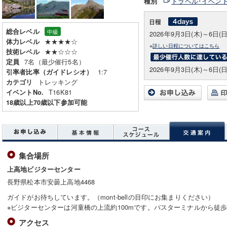
トラベル･イベン
種別
総合レベル
中級
2026年9月3日(木)～6日(日
★★★★☆
体力レベル
※
詳しい日程についてはこちら
★★☆☆☆
技術レベル
7名（最少催行5名）
定員
2026年9月3日(木)～6日(日
1:7
引率者比率（ガイドレシオ）
トレッキング
カテゴリ
T16K81
イベントNo.
18歳以上70歳以下参加可能
集合場所
上高地ビジターセンター
長野県松本市安曇上高地4468
ガイドがお待ちしています。（mont-bellの目印にお集まりください）
※ビジターセンターは河童橋の上流約100mです。バスターミナルから徒歩
アクセス