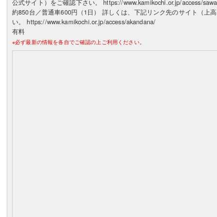
公式サイト）をご確認下さい。 https://www.kamikochi.or.jp/access
約850台／普通車600円（1日） 詳しくは、下記リンク先のサイト（
い。 https://www.kamikochi.or.jp/access/akandana/
有料
※必ず最新の情報を各自でご確認の上ご利用ください。