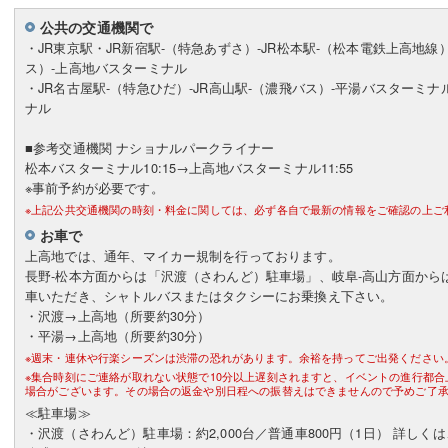
公共の交通機関で
・JR東京駅・JR新宿駅-（特急あずさ）-JR松本駅-（松本電鉄上高地線
ス）-上高地バスターミナル
・JR名古屋駅-（特急ひだ）-JR高山駅-（濃飛バス）-平湯バスターミナ
ナル
■参考交通機関 ナショナルパークライナー
松本バスターミナル10:15→上高地バスターミナル11:55
※事前予約が必要です。
※上記公共交通機関の時刻・料金に関しては、必ず各自で最新の情報をご確認の上ご
お車で
上高地では、通年、マイカー規制を行っております。
長野-松本方面からは「沢渡（さわんど）駐車場」、岐阜-高山方面から
車いただき、シャトルバスまたはタクシーにお乗換え下さい。
・沢渡→上高地（所要約30分）
・平湯→上高地（所要約30分）
※週末・連休や行楽シーズンは渋滞の恐れがあります。余裕を持ってご出発ください
※集合時刻にご連絡が取れない状態で10分以上遅刻されますと、イベントの進行都
場合がございます。その場合の返金や別日程への振替えはできませんので予めご了
≪駐車場≫
・沢渡（さわんど）駐車場：約2,000台／普通車800円（1日） 詳し