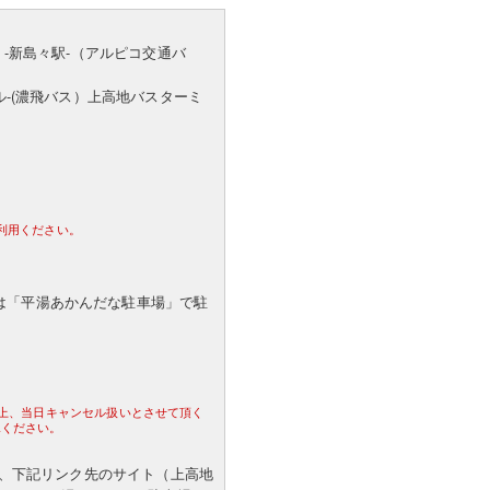
）-新島々駅-（アルピコ交通バ
ル-(濃飛バス）上高地バスターミ
利用ください。
は「平湯あかんだな駐車場」で駐
。
合上、当日キャンセル扱いとさせて頂く
承ください。
くは、下記リンク先のサイト（上高地