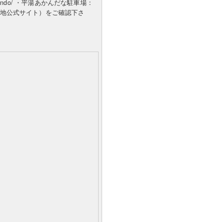
/sawando/ ・平湯あかんだな駐車場：
上高地公式サイト）をご確認下さ