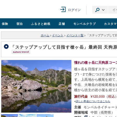
ログイン
保険
宿泊
ふるさと納税
店舗
モンベル
クラブ
カスタマ
ホーム
>
イベント
>
イベント一覧
>
「ステップアップして目
「ステップアップして目指す槍ヶ岳」最終回 天狗原～
憧れの槍ヶ岳に天狗原コー
槍ヶ岳を目指すステップア
プ1・2で身につけた技術
す。上高地から横尾を経て
中岳、大喰岳の岩稜尾根を
槍から坊主の岩小屋を経て
¥120,000（税込
旅行代金
※
詳しい料金についてはこちら
モンベルネイチャー
主催
中部（長野県）
開催地域