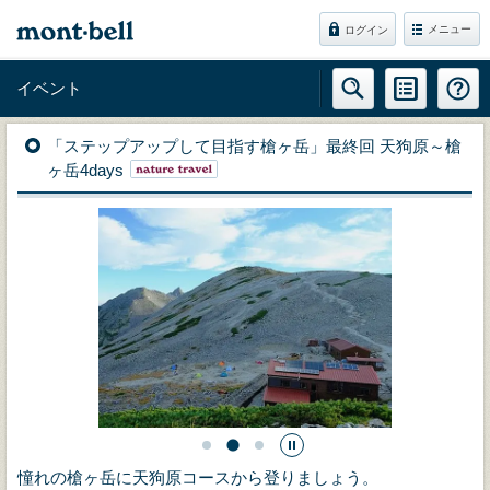
メニュー
ログイン
イベント
「ステップアップして目指す槍ヶ岳」最終回 天狗原～槍
ヶ岳4days
憧れの槍ヶ岳に天狗原コースから登りましょう。