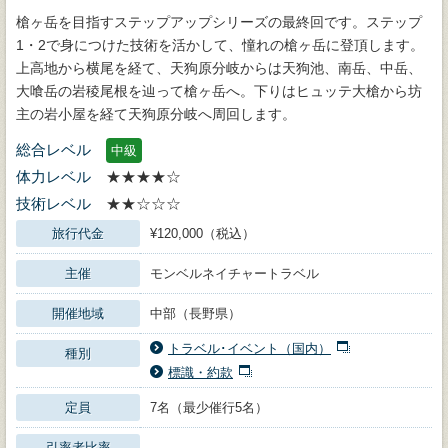
槍ヶ岳を目指すステップアップシリーズの最終回です。ステップ
1・2で身につけた技術を活かして、憧れの槍ヶ岳に登頂します。
上高地から横尾を経て、天狗原分岐からは天狗池、南岳、中岳、
大喰岳の岩稜尾根を辿って槍ヶ岳へ。下りはヒュッテ大槍から坊
主の岩小屋を経て天狗原分岐へ周回します。
総合レベル
中級
体力レベル
★★★★☆
技術レベル
★★☆☆☆
旅行代金
¥120,000（税込）
主催
モンベルネイチャートラベル
開催地域
中部（長野県）
トラベル･イベント（国内）
種別
標識・約款
定員
7名（最少催行5名）
引率者比率