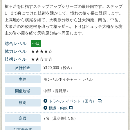
槍ヶ岳を目指すステップアップシリーズの最終回です。ステップ
1・2で身につけた技術を活かして、憧れの槍ヶ岳に登頂します。
上高地から横尾を経て、天狗原分岐からは天狗池、南岳、中岳、
大喰岳の岩稜尾根を辿って槍ヶ岳へ。下りはヒュッテ大槍から坊
主の岩小屋を経て天狗原分岐へ周回します。
総合レベル
中級
体力レベル
★★★★☆
技術レベル
★★☆☆☆
旅行代金
¥120,000（税込）
主催
モンベルネイチャートラベル
開催地域
中部（長野県）
トラベル･イベント（国内）
種別
標識・約款
定員
7名（最少催行5名）
引率者比率