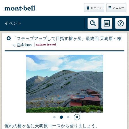
メニュー
ログイン
イベント
「ステップアップして目指す槍ヶ岳」最終回 天狗原～槍
ヶ岳4days
憧れの槍ヶ岳に天狗原コースから登りましょう。