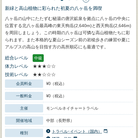
新緑と高山植物に彩られた初夏の八ヶ岳を満喫
八ヶ岳の山中にたたずむ秘湯の唐沢鉱泉を拠点に八ヶ岳の中央に
位置する北八ヶ岳最高峰の東天狗岳(2,640m)と西天狗岳(2,646m)
を周回しましょう。この時期の八ヶ岳は可憐な高山植物たちに彩
られます。また本格的な夏山シーズン前の岩稜歩きの練習や夏に
アルプスの高山を目指す方の高所順応にも最適です。
総合レベル
中級
体力レベル
★★★☆☆
技術レベル
★★☆☆☆
会員料金
¥0（税込）
一般料金
¥0（税込）
主催
モンベルネイチャートラベル
開催地域
中部（長野県）
トラベル･イベント（国内）
種別