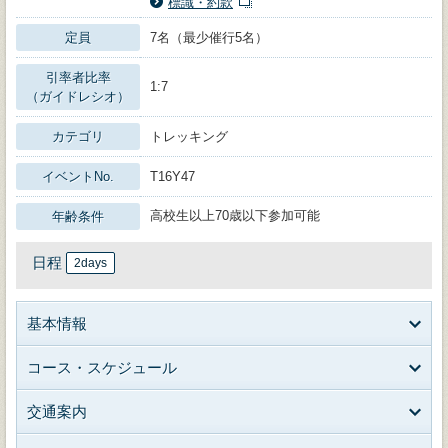
標識・約款
定員
7名（最少催行5名）
引率者比率
1:7
（ガイドレシオ）
カテゴリ
トレッキング
イベントNo.
T16Y47
高校生以上70歳以下参加可能
年齢条件
日程
2days
基本情報
コース・スケジュール
交通案内