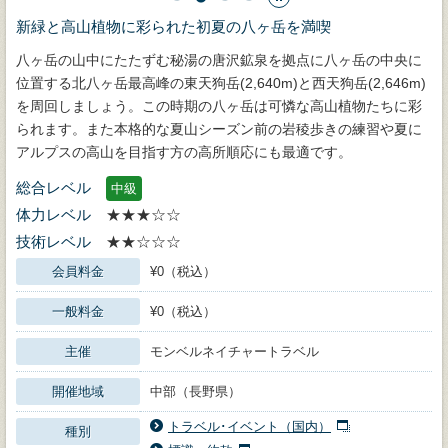
新緑と高山植物に彩られた初夏の八ヶ岳を満喫
八ヶ岳の山中にたたずむ秘湯の唐沢鉱泉を拠点に八ヶ岳の中央に
位置する北八ヶ岳最高峰の東天狗岳(2,640m)と西天狗岳(2,646m)
を周回しましょう。この時期の八ヶ岳は可憐な高山植物たちに彩
られます。また本格的な夏山シーズン前の岩稜歩きの練習や夏に
アルプスの高山を目指す方の高所順応にも最適です。
総合レベル
中級
体力レベル
★★★☆☆
技術レベル
★★☆☆☆
会員料金
¥0（税込）
一般料金
¥0（税込）
主催
モンベルネイチャートラベル
開催地域
中部（長野県）
トラベル･イベント（国内）
種別