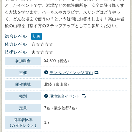
としたイベントです。岩場などの危険個所を、安全に登り降りす
る方法を学びます。ハーネスやカラビナ、スリングはどうやっ
て、どんな場面で使うの？という疑問にお答えします！高山や岩
稜の山域を目指す方のステップアップとしてご参加ください。
総合レベル
初級
体力レベル
☆☆☆☆☆
技術レベル
★☆☆☆☆
参加料金
¥4,500（税込）
主催
モンベルヴィレッジ 立山
開催地域
北陸（富山県）
種別
現地集合イベント
定員
7名（最少催行3名）
引率者比率
1:7
（ガイドレシオ）