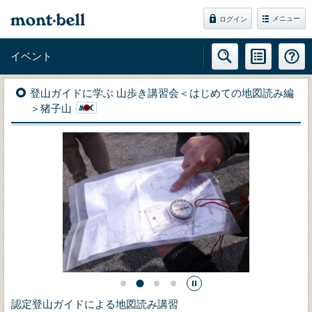
メニュー
ログイン
イベント
登山ガイドに学ぶ 山歩き講習会＜はじめての地図読み編
＞猪子山
認定登山ガイドによる地図読み講習