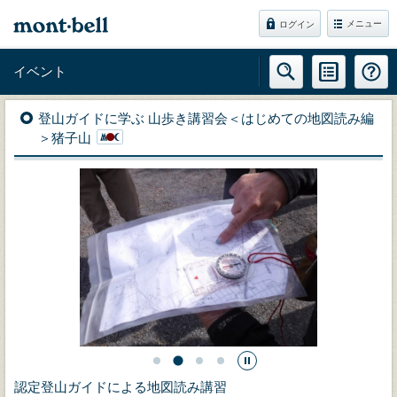
メニュー
ログイン
イベント
登山ガイドに学ぶ 山歩き講習会＜はじめての地図読み編
＞猪子山
認定登山ガイドによる地図読み講習