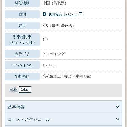
開催地域
中国（鳥取県）
種別
現地集合イベント
定員
6名（最少催行5名）
引率者比率
1:6
（ガイドレシオ）
カテゴリ
トレッキング
イベントNo.
T31D02
高校生以上70歳以下参加可能
年齢条件
日程
1day
基本情報
コース・スケジュール