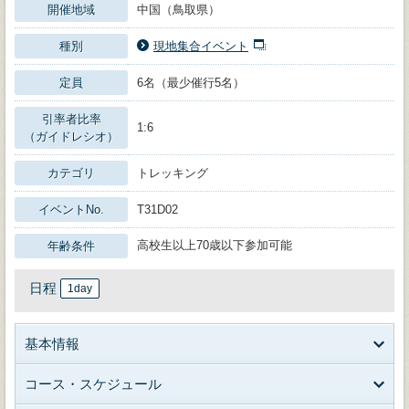
開催地域
中国（鳥取県）
種別
現地集合イベント
定員
6名（最少催行5名）
引率者比率
1:6
（ガイドレシオ）
カテゴリ
トレッキング
イベントNo.
T31D02
高校生以上70歳以下参加可能
年齢条件
日程
1day
基本情報
コース・スケジュール