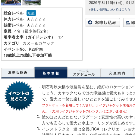
2026年8月16日(日)、9月2
※
詳しい日程についてはこちら
総合レベル
初級
★☆☆☆☆
体力レベル
★☆☆☆☆
技術レベル
4名（最少催行2名）
定員
1:4
引率者比率（ガイドレシオ）
カヌー＆カヤック
カテゴリ
K28P06
イベントNo.
18歳以上75歳以下参加可能
明石海峡大橋や淡路島を望む、絶好のロケーション
しょう。カヤックならではの浮遊感は愛犬もきっと
で、愛犬と一緒に楽しいひとときを過ごしてみませ
フジャケットを着用してください。ライフジャケット未着用
ん。（犬用ライフジャケットのレンタルはございません）
波のほとんどたたないラグーンで安定性の高いカヤ
方でも安心して愛犬と水上ツーリングが楽しめます
インストラクター達は全員JRCA（レクリエーショナ
社団法人日本カヌー連盟）公認の資格を持ち、救急