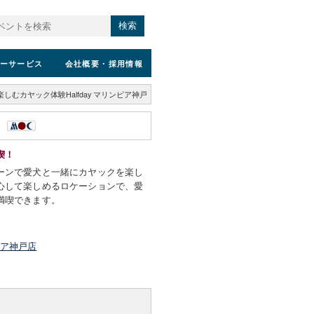
検索
ーサービス
会社概要
・採用情報
しむカヤック体験Halfday マリンピア神戸
戸
喫！
ーンで愛犬と一緒にカヤックを楽し
心して楽しめるロケーションで、愛
満喫できます。
ピア神戸店