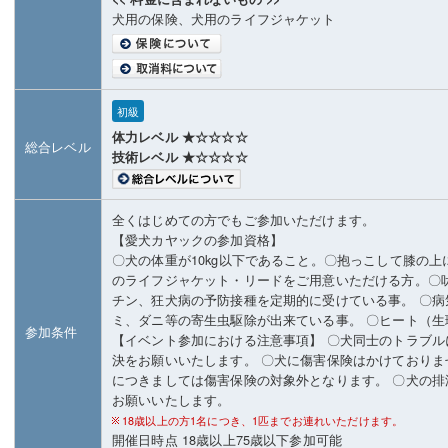
犬用の保険、犬用のライフジャケット
初級
体力レベル ★☆☆☆☆
総合レベル
技術レベル ★☆☆☆☆
全くはじめての方でもご参加いただけます。
【愛犬カヤックの参加資格】
〇犬の体重が10kg以下であること。〇抱っこして膝の
のライフジャケット・リードをご用意いただける方。〇
チン、狂犬病の予防接種を定期的に受けている事。 〇病
ミ、ダニ等の寄生虫駆除が出来ている事。 〇ヒート（生
参加条件
【イベント参加における注意事項】 〇犬同士のトラブ
決をお願いいたします。 〇犬に傷害保険はかけており
につきましては傷害保険の対象外となります。 〇犬の
お願いいたします。
18歳以上の方1名につき、1匹までお連れいただけます。
開催日時点 18歳以上75歳以下参加可能