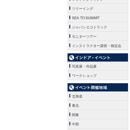
ツリーイング
SEA TO SUMMIT
ジャパンエコトラック
モニターツアー
インストラクター講習・検定会
写真展・作品展
ワークショップ
北海道
東北
関東
中部