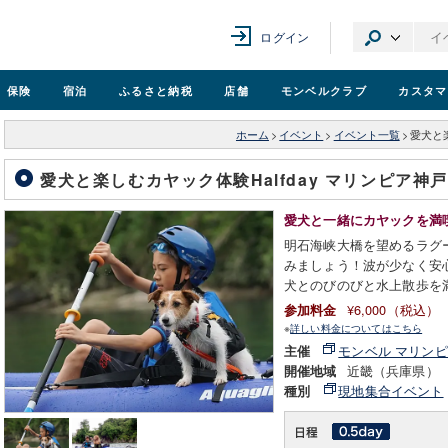
ログイン
保険
宿泊
ふるさと納税
店舗
モンベル
クラブ
カスタマ
ホーム
>
イベント
>
イベント一覧
>
愛犬と楽
愛犬と楽しむカヤック体験Halfday マリンピア神
愛犬と一緒にカヤックを満
明石海峡大橋を望めるラグ
みましょう！波が少なく安
犬とのびのびと水上散歩を
¥6,000（税込）
参加料金
※
詳しい料金についてはこちら
モンベル マリン
主催
近畿（兵庫県）
開催地域
現地集合イベント
種別