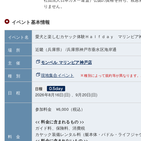
りません。
イベント基本情報
愛犬と楽しむカヤック体験Ｈａｌｆｄａｙ マリンピア
イベント名
近畿（兵庫県）
/兵庫県神戸市垂水区海岸通
場 所
モンベル マリンピア神戸店
主 催
現地集合イベント
種 別
種別によって規約等が異なります。
日 程
2026年8月16日(日) 、9月20日(日)
参加料金 ¥6,000（税込）
<< 料金に含まれるもの >>
ガイド料、保険料、消費税
カヤック装備レンタル料（艇本体・パドル・ライフジャ
料 金
<< 料金に含まれないもの >>