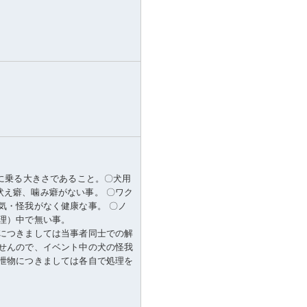
上に乗る大きさであること。〇犬用
吠え癖、噛み癖がない事。 〇ワク
気・怪我がなく健康な事。 〇ノ
理）中で無い事。
ルにつきましては当事者同士での解
ませんので、イベント中の犬の怪我
排泄物につきましては各自で処理を