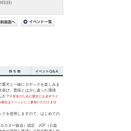
0日(日)
で愛犬と一緒にカヤックを楽しみま
大喜び。普段とは少し違った環境
んか？
安全のために愛犬にも必ずライ
の場合はイベントにご参加いただけませ
ックを使用しますので、はじめての
。
ルカヌー協会）認定 JCF（公益
救命の講習も受講して安全配慮も怠