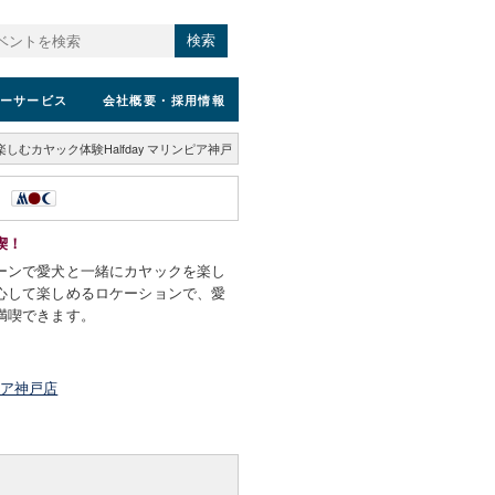
検索
ーサービス
会社概要
・採用情報
しむカヤック体験Halfday マリンピア神戸
戸
喫！
ーンで愛犬と一緒にカヤックを楽し
心して楽しめるロケーションで、愛
満喫できます。
ピア神戸店