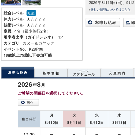
2026年8月16日(日)、9月2
※
詳しい日程についてはこちら
総合レベル
初級
★☆☆☆☆
体力レベル
★☆☆☆☆
技術レベル
4名（最少催行2名）
定員
1:4
引率者比率（ガイドレシオ）
カヌー＆カヤック
カテゴリ
K28P06
イベントNo.
18歳以上75歳以下参加可能
2026
8
年
月
ご希望の開催日を選択してください。
月
火
水
木
集合時間
8月10日
8月11日
8月12日
8月13日
－
－
－
－
17:30