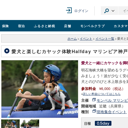
ログイン
保険
宿泊
ふるさと納税
店舗
モンベル
クラブ
カスタマ
ホーム
>
イベント
>
イベント一覧
>
愛犬と楽
愛犬と楽しむカヤック体験Halfday マリンピア神
愛犬と一緒にカヤックを満
明石海峡大橋を望めるラグ
みましょう！波が少なく安
犬とのびのびと水上散歩を
¥6,000（税込）
参加料金
※
詳しい料金についてはこちら
モンベル マリン
主催
近畿（兵庫県）
開催地域
現地集合イベント
種別