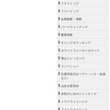
クライミング
ツリーイング
自然観察・体験
バードウォッチング
農業体験
キャンプ＆クッキング
ホワイトウォーターカヤック
雪山トレッキング
スノーシュー
交通手段付きツアー（バス・鉄道
など）
山歩き講習会
女性のためのトレッキング
トワイライトハイク
ファミリーイベント