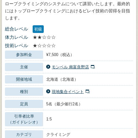
ロープクライミングのシステムについて講習いたします。最終的
にはトップロープクライミングにおけるビレイ技術の習得を目指
します。
総合レベル
初級
体力レベル
★★☆☆☆
技術レベル
★☆☆☆☆
参加料金
¥7,500（税込）
主催
モンベル 南富良野店
開催地域
北海道（北海道）
種別
現地集合イベント
定員
5名（最少催行2名）
引率者比率
1:5
（ガイドレシオ）
カテゴリ
クライミング