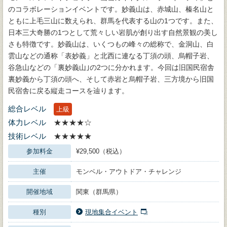
のコラボレーションイベントです。妙義山は、赤城山、榛名山と
ともに上毛三山に数えられ、群馬を代表する山の1つです。また、
日本三大奇勝の1つとして荒々しい岩肌が創り出す自然景観の美し
さも特徴です。妙義山は、いくつもの峰々の総称で、金洞山、白
雲山などの通称「表妙義」と北西に連なる丁須の頭、烏帽子岩、
谷急山などの「裏妙義山｣の2つに分かれます。今回は旧国民宿舎
裏妙義から丁須の頭へ、そして赤岩と烏帽子岩、三方境から旧国
民宿舎に戻る縦走コースを辿ります。
総合レベル
上級
体力レベル
★★★★☆
技術レベル
★★★★★
参加料金
¥29,500（税込）
主催
モンベル・アウトドア・チャレンジ
開催地域
関東（群馬県）
種別
現地集合イベント