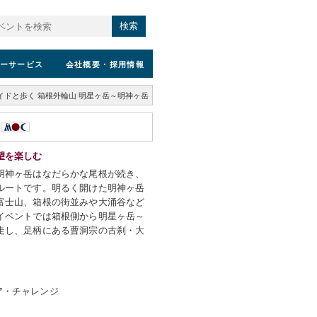
検索
ーサービス
会社概要
・採用情報
イドと歩く 箱根外輪山 明星ヶ岳～明神ヶ岳
望を楽しむ
明神ヶ岳はなだらかな尾根が続き、
ルートです。明るく開けた明神ヶ岳
富士山、箱根の街並みや大涌谷など
イベントでは箱根側から明星ヶ岳～
走し、足柄にある曹洞宗の古刹・大
ア・チャレンジ
）