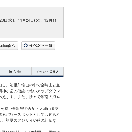
20日(火)、11月24日(火)、12月11
由し、箱根外輪山の中で金時山と並
明神ヶ岳の稜線は軽いアップダウン
わえます。また、所々で湘南の海や
史を持つ曹洞宗の古刹・大雄山最乗
残るパワースポットとしても知られ
り、初夏のアジサイや秋の紅葉な
（登り4時間、下り3時間）、累積標