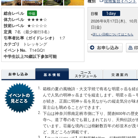
現地集合イベント
種別
総合レベル
中級
★★★★☆
体力レベル
2026年9月17日(木)、10月
★☆☆☆☆
技術レベル
日(金)
7名（最少催行3名）
定員
※
詳しい日程についてはこちら
1:7
引率者比率（ガイドレシオ）
トレッキング
カテゴリ
T14GQ1
イベントNo.
中学生以上70歳以下参加可能
箱根の夏の風物詩・大文字焼で有名な明星ヶ岳を経
んで人気の明神ヶ岳までを縦走します。明星ヶ岳～
が続き、正面に明神ヶ岳を見ながらの縦走気分が味
富士山も眺めることができます。
下山は神奈川県南足柄市側に下り、開創600年の歴
寺へ。道了尊の名でも親しまれており、天狗伝説が
ています。荘厳な境内には樹齢数百年の杉並木が茂
ど、見どころが満載です。
【コースについて】行動距離10km、行動時間7時間