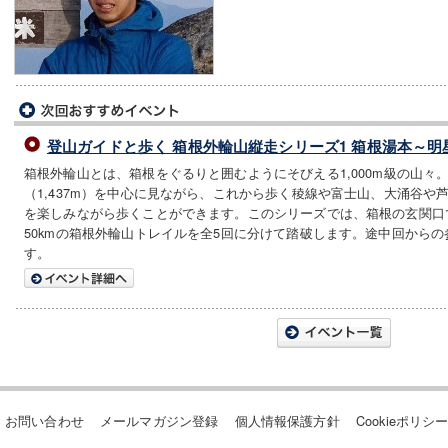
登山ガイドと歩く 箱根外輪山縦走シリーズ1 箱根湯本～明
箱根外輪山とは、箱根をぐるりと囲むようにそびえる1,000m級の山々
（1,437m）を中心に見ながら、これから歩く稜線や富士山、大涌谷や
を楽しみながら歩くことができます。このシリーズでは、箱根の玄関口
50kmの箱根外輪山トレイルを全5回に分けて踏破します。途中回から
す。
お問い合わせ
メールマガジン登録
個人情報保護方針
Cookieポリシ