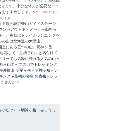
になります。十分な体力が必要なコー
をおすすめします。
コース中にトイ
いします。
イド協会認定登山ガイドステージ
ビマン→アウトドアメーカー勤務→
キー、春秋はトレイルランニングを
心の山は北海道の大雪山。
柄市
にある三つの山、明神ヶ岳
m）を総称して「足柄三山」と名付けて
ミリーでも気軽に登れる人気の山々
足柄三山すべての山でトレッキング
根外輪山 明星ヶ岳～明神ヶ岳トレ
キング
●
足柄の名峰 矢倉岳トレッ
みませんか？
うがたけ）～明神ヶ岳（みょうじ