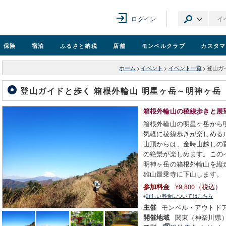
ログイン
保険
宿泊
ふるさと納税
店舗
モンベル
クラブ
カスタマ
ホーム
>
イベント
>
イベント一覧
>
登山ガ
登山ガイドと歩く 箱根外輪山 明星ヶ岳～明神ヶ岳
箱根外輪山の稜線歩きと展
箱根外輪山の明星ヶ岳から
気軽に稜線歩きが楽しめる
山頂からは、金時山越しの
の絶景が楽しめます。この
明神ヶ岳の箱根外輪山を縦
雄山最乗寺に下山します。
¥9,800（税込）
参加料金
※
詳しい料金についてはこちら
モンベル・アウトド
主催
関東（神奈川県
開催地域