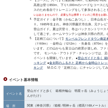
高差は登り850m、下り1,000mのハードなコース
スのため各自でトレーニングをして参加されること
レはありませんので、必要な方は携帯トイレのご用意をお願
予定ガイド：金子敦（かねこあつし）。日本山岳ガ
Ⅱ。1985年生まれ。神奈川県藤沢市出身。元テレ
登山ガイド。夏は沢登り、冬はバックカントリース
して過ごす。ホームマウンテンは神奈川県の丹沢。
【足柄三山について】
モンベルフレンドタウン南足
（1169m）・金時山（1212m）・矢倉岳（870
います。どの山からも富士山の絶景が楽しめ、ファ
です。 モンベル・アウトドア・チャレンジでは、
イベントを開催しています。 ●
登山ガイドと歩く 箱
ッキング
●
金太郎のふるさと 足柄から金時山トレッ
キング
M.O.C.で「足柄三山」にチャレンジして
イベント基本情報
登山ガイドと歩く 箱根外輪山 明星ヶ岳（みょうじょ
イベント名
んがたけ）
関東（神奈川県）
/箱根
/明神ヶ岳
（標高1169メートル）
場 所