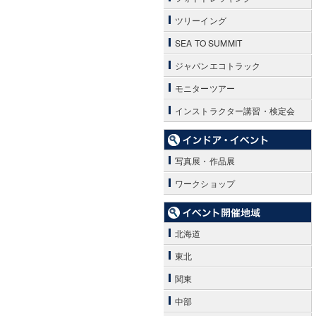
ツリーイング
SEA TO SUMMIT
ジャパンエコトラック
モニターツアー
インストラクター講習・検定会
写真展・作品展
ワークショップ
北海道
東北
関東
中部