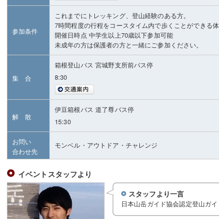
これまでにトレッキング、登山経験のある方。
7時間程度の行程をコースタイム内で歩くことができる
参加条件
開催日時点 中学生以上70歳以下参加可能
未成年の方は保護者の方と一緒にご参加ください。
箱根登山バス 宮城野支所前バス停
8:30
集 合
伊豆箱根バス 道了尊バス停
解 散
15:30
お問い
モンベル・アウトドア・チャレンジ
合わせ先
イベントスタッフより
スタッフより一言
日本山岳ガイド協会認定登山ガイ