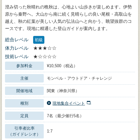
澄み切った秋晴れの晩秋は、心地よい山歩きが楽しめます。伊勢
原から秦野へ。大山から南に続く見晴らしの良い尾根・高取山を
越え、秋の紅葉が美しい人気の弘法山へと向かう、眺望抜群のコ
ースです。現地に精通した登山ガイドが案内します。
総合レベル
初級
体力レベル
★★★☆☆
技術レベル
★☆☆☆☆
参加料金
¥10,500（税込）
主催
モンベル・アウトドア・チャレンジ
開催地域
関東（神奈川県）
種別
現地集合イベント
定員
7名（最少催行5名）
引率者比率
1:7
（ガイドレシオ）