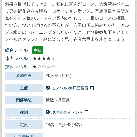
温泉を目指して歩きます。変化に富んだコース、大阪湾やベイエ
リアの街並みを見晴らすロケーション歴史深い有馬温泉と名所が
点在する人気のルートをご案内いたします。長いコースに挑戦し
たい方、ついて行けるか不安だが、六甲山頂に挑みたい方、アル
プス縦走のトレーニングをしたい方など、ぜひ御参加下さい！モ
ンベルスタッフと一緒に楽しく思う存分六甲山を歩きましょう！
総合レベル
中級
体力レベル
★★★★☆
技術レベル
★☆☆☆☆
参加料金
¥9,500（税込）
主催
モンベル 神戸三宮店
開催地域
近畿（兵庫県）
種別
現地集合イベント
定員
14名（最少催行4名）
引率者比率