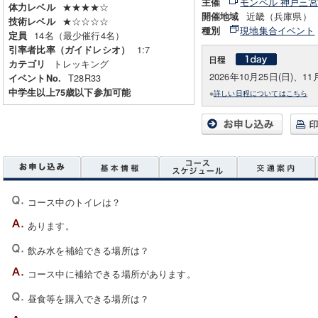
モンベル 神戸三
主催
★★★★☆
体力レベル
近畿（兵庫県）
開催地域
★☆☆☆☆
技術レベル
現地集合イベント
種別
14名（最少催行4名）
定員
1:7
引率者比率（ガイドレシオ）
トレッキング
カテゴリ
2026年10月25日(日)、11
T28R33
イベントNo.
中学生以上75歳以下参加可能
※
詳しい日程についてはこちら
コース中のトイレは？
あります。
飲み水を補給できる場所は？
コース中に補給できる場所があります。
昼食等を購入できる場所は？