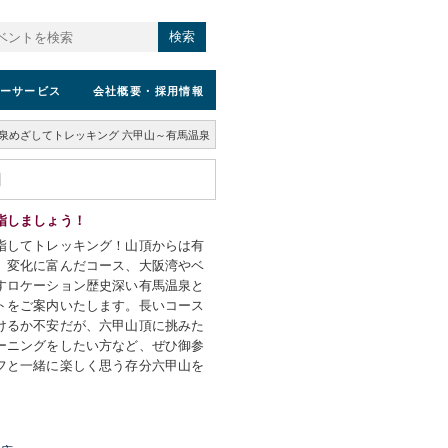
検索
ーサービス
会社概要
・採用情報
泉めざしてトレッキング 六甲山～有馬温泉
指しましょう！
指してトレッキング！山頂からは有
。変化に富んだコース、大阪湾やベ
すロケーション歴史深い有馬温泉と
トをご案内いたします。長いコース
けるか不安だが、六甲山頂に挑みた
ーニングをしたい方など、ぜひ御参
フと一緒に楽しく思う存分六甲山を