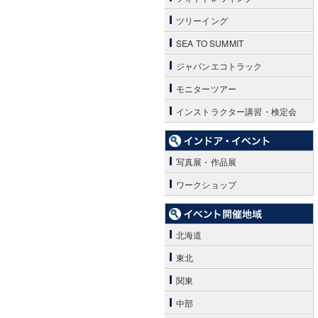
ツリーイング
SEA TO SUMMIT
ジャパンエコトラック
モニターツアー
インストラクター講習・検定会
写真展・作品展
ワークショップ
北海道
東北
関東
中部