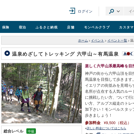
ログイン
保険
宿泊
ふるさと納税
店舗
モンベル
クラブ
カスタマ
ホーム
>
イベント
>
イベント一覧
>
温
温泉めざしてトレッキング 六甲山～有馬温泉
楽しく六甲山系最高峰を目
神戸の街から六甲山頂を目
馬温泉を目指して歩きます
イエリアの街並みを見晴ら
名所が点在する人気のルー
に挑戦したい方、ついて行
い方、アルプス縦走のトレ
加下さい！モンベルスタッ
歩きましょう！
¥9,500（税込）
参加料金
※
詳しい料金についてはこちら
総合レベル
中級