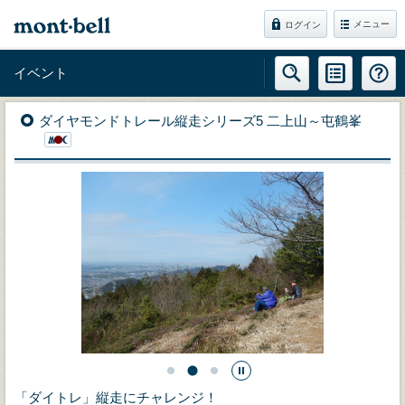
メニュー
ログイン
イベント
ダイヤモンドトレール縦走シリーズ5 二上山～屯鶴峯
「ダイトレ」縦走にチャレンジ！