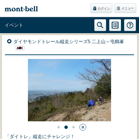
メニュー
ログイン
イベント
ダイヤモンドトレール縦走シリーズ5 二上山～屯鶴峯
「ダイトレ」縦走にチャレンジ！