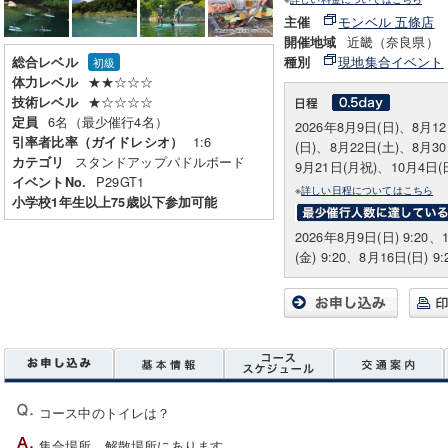
モンベル 五條店
主催
近畿（奈良県）
開催地域
現地集合イベント
総合レベル
種別
初級
★★☆☆☆
体力レベル
★☆☆☆☆
技術レベル
6名（最少催行4名）
定員
2026年8月9日(日)、8月1
1:6
引率者比率（ガイドレシオ）
(日)、8月22日(土)、8月3
スタンドアップパドルボード
カテゴリ
9月21日(月祝)、10月4日(
P29GT1
イベントNo.
※
詳しい日程についてはこちら
小学校1年生以上75歳以下参加可能
2026年8月9日(日) 9:20、
(金) 9:20、8月16日(日) 9
コース中のトイレは？
集合場所、解散場所にあります。