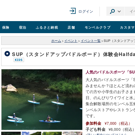
ログイン
保険
宿泊
ふるさと納税
店舗
モンベル
クラブ
カスタマ
ホーム
>
イベント
>
イベント一覧
>
SUP（スタンドアップ
SUP（スタンドアップパドルボード）体験会Halfd
人気のパドルスポーツ「SU
大人気のパドルスポーツ「
みませんか？ほとんど流れ
ての方や小学生のお子さま
日、のんびりワイワイと水
集合解散場所のモンベル五
ンベルストアやレストラン
です。
¥7,000（税込）
参加料金
¥6,000（税込
子ども料金
※
詳しい料金についてはこちら