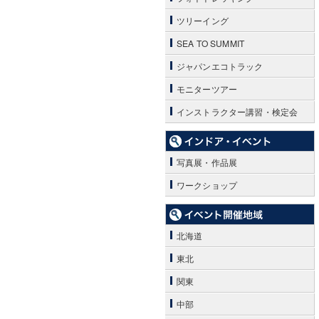
ツリーイング
SEA TO SUMMIT
ジャパンエコトラック
モニターツアー
インストラクター講習・検定会
写真展・作品展
ワークショップ
北海道
東北
関東
中部