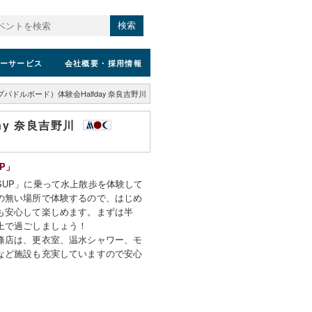
検索
ーサービス
会社概要
・採用情報
パドルボード）体験会Halfday 奈良吉野川
ay 奈良吉野川
P」
SUP」に乗って水上散歩を体験して
の無い場所で体験するので、はじめ
も安心して楽しめます。まずは半
上で過ごしましょう！
條店は、更衣室、温水シャワー、モ
など施設も充実していますので安心
）