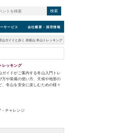
検索
ーサービス
会社概要
・採用情報
登山ガイドと歩く 赤坂山 冬山トレッキング
トレッキング
山ガイドがご案内する冬山入門トレ
び方や装備の使い方、天候や地形の
ど、冬山を安全に楽しむための様々
。
ア・チャレンジ