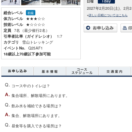
2027年2月20日(土)、2月2
総合レベル
初級
※
詳しい日程についてはこちら
★★★☆☆
体力レベル
★☆☆☆☆
技術レベル
7名（最少催行2名）
定員
1:7
引率者比率（ガイドレシオ）
雪山トレッキング
カテゴリ
Q25AF1
イベントNo.
18歳以上70歳以下参加可能
コース中のトイレは？
集合場所、解散場所にあります。
飲み水を補給できる場所は？
集合、解散場所にあります。
昼食等を購入できる場所は？