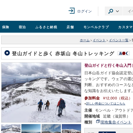
ログイン
保険
宿泊
ふるさと納税
店舗
モンベル
クラブ
カスタマ
ホーム
>
イベント
>
イベント一覧
>
登山ガイドと歩く 赤坂山 冬山トレッキング
登山ガイドと行く冬山入門
日本山岳ガイド協会認定登
ッキングです。ウェアの選
判断、おすすめのコースな
な知識をお伝えいたします
¥12,000（税込）
参加料金
※
詳しい料金についてはこちら
モンベル・アウトド
主催
近畿（滋賀県）
開催地域
現地集合イベント
種別