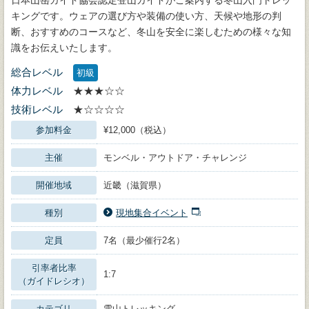
キングです。ウェアの選び方や装備の使い方、天候や地形の判
断、おすすめのコースなど、冬山を安全に楽しむための様々な知
識をお伝えいたします。
総合レベル
初級
体力レベル
★★★☆☆
技術レベル
★☆☆☆☆
参加料金
¥12,000（税込）
主催
モンベル・アウトドア・チャレンジ
開催地域
近畿（滋賀県）
種別
現地集合イベント
定員
7名（最少催行2名）
引率者比率
1:7
（ガイドレシオ）
カテゴリ
雪山トレッキング