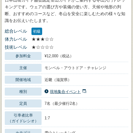
キングです。ウェアの選び方や装備の使い方、天候や地形の判
断、おすすめのコースなど、冬山を安全に楽しむための様々な知
識をお伝えいたします。
総合レベル
初級
体力レベル
★★★☆☆
技術レベル
★☆☆☆☆
参加料金
¥12,000（税込）
主催
モンベル・アウトドア・チャレンジ
開催地域
近畿（滋賀県）
種別
現地集合イベント
定員
7名（最少催行2名）
引率者比率
1:7
（ガイドレシオ）
カテゴリ
雪山トレッキング