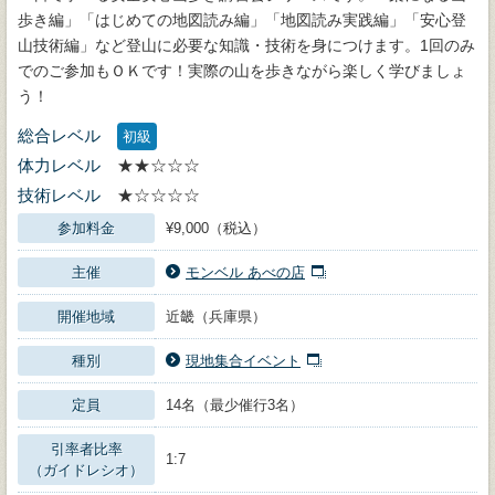
歩き編」「はじめての地図読み編」「地図読み実践編」「安心登
山技術編」など登山に必要な知識・技術を身につけます。1回のみ
でのご参加もＯＫです！実際の山を歩きながら楽しく学びましょ
う！
総合レベル
初級
体力レベル
★★☆☆☆
技術レベル
★☆☆☆☆
参加料金
¥9,000（税込）
主催
モンベル あべの店
開催地域
近畿（兵庫県）
種別
現地集合イベント
定員
14名（最少催行3名）
引率者比率
1:7
（ガイドレシオ）