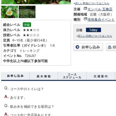
※
詳しい料金についてはこちら
モンベル 五條店
主催
近畿（大阪府）
開催地域
現地集合イベント
種別
総合レベル
中級
★★★☆☆
体力レベル
★★☆☆☆
技術レベル
※
詳しい日程についてはこちら
6~10名（最少催行4名）
定員
1:6
引率者比率（ガイドレシオ）
トレッキング
カテゴリ
T29J37
イベントNo.
中学生以上70歳以下参加可能
コース中のトイレは？
あります。
飲み水を補給できる場所は？
コース中に売店等あります。