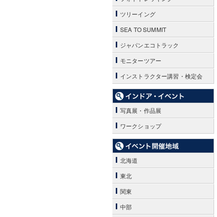
ツリーイング
SEA TO SUMMIT
ジャパンエコトラック
モニターツアー
インストラクター講習・検定会
写真展・作品展
ワークショップ
北海道
東北
関東
中部