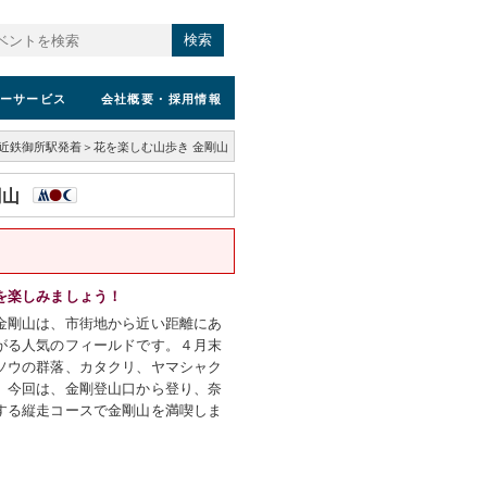
検索
ーサービス
会社概要
・採用情報
近鉄御所駅発着＞花を楽しむ山歩き 金剛山
剛山
を楽しみましょう！
金剛山は、市街地から近い距離にあ
がる人気のフィールドです。４月末
ソウの群落、カタクリ、ヤマシャク
。今回は、金剛登山口から登り、奈
する縦走コースで金剛山を満喫しま