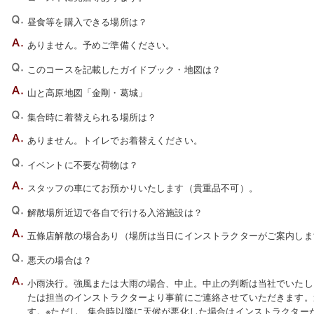
昼食等を購入できる場所は？
ありません。予めご準備ください。
このコースを記載したガイドブック・地図は？
山と高原地図「金剛・葛城」
集合時に着替えられる場所は？
ありません。トイレでお着替えください。
イベントに不要な荷物は？
スタッフの車にてお預かりいたします（貴重品不可）。
解散場所近辺で各自で行ける入浴施設は？
五條店解散の場合あり（場所は当日にインストラクターがご案内しま
悪天の場合は？
小雨決行。強風または大雨の場合、中止。中止の判断は当社でいたしま
たは担当のインストラクターより事前にご連絡させていただきます。
す。※ただし、集合時以降に天候が悪化した場合はインストラクター