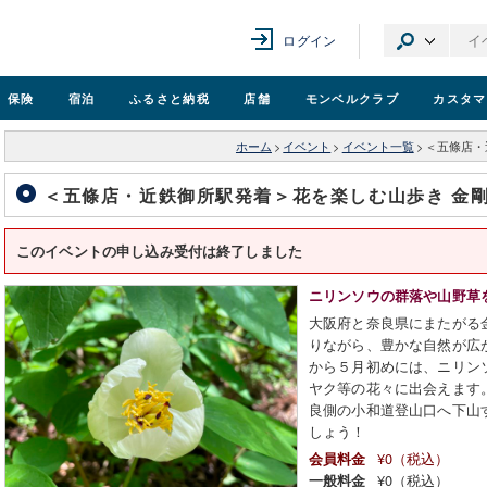
ログイン
保険
宿泊
ふるさと納税
店舗
モンベル
クラブ
カスタマ
ホーム
>
イベント
>
イベント一覧
>
＜五條店・
＜五條店・近鉄御所駅発着＞花を楽しむ山歩き 金
このイベントの申し込み受付は終了しました
ニリンソウの群落や山野草
大阪府と奈良県にまたがる
りながら、豊かな自然が広
から５月初めには、ニリン
ヤク等の花々に出会えます
良側の小和道登山口へ下山
しょう！
¥0（税込）
会員料金
¥0（税込）
一般料金