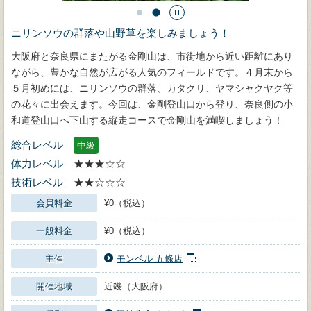
ニリンソウの群落や山野草を楽しみましょう！
大阪府と奈良県にまたがる金剛山は、市街地から近い距離にあり
ながら、豊かな自然が広がる人気のフィールドです。４月末から
５月初めには、ニリンソウの群落、カタクリ、ヤマシャクヤク等
の花々に出会えます。今回は、金剛登山口から登り、奈良側の小
和道登山口へ下山する縦走コースで金剛山を満喫しましょう！
総合レベル
中級
体力レベル
★★★☆☆
技術レベル
★★☆☆☆
会員料金
¥0（税込）
一般料金
¥0（税込）
主催
モンベル 五條店
開催地域
近畿（大阪府）