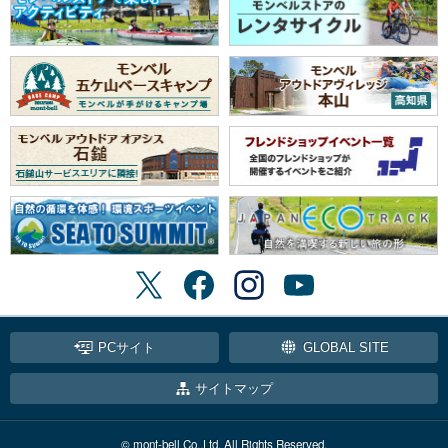
PCサイト
GLOBAL SITE
サイトマップ
© mont-bell Co.,Ltd. All Rights Reserved.