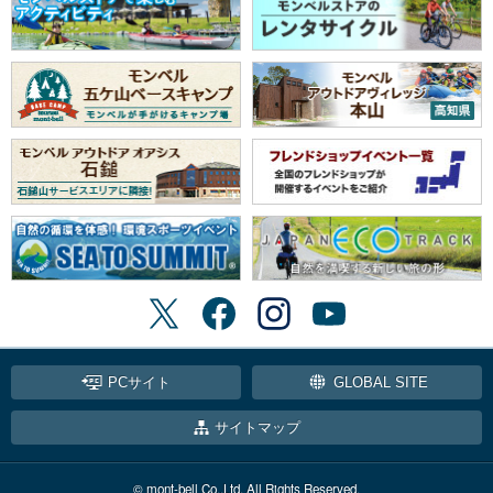
PCサイト
GLOBAL SITE
サイトマップ
© mont-bell Co.,Ltd. All Rights Reserved.