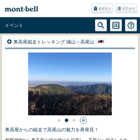
メニュー
ログイン
イベント
奥高尾縦走トレッキング 城山～高尾山
奥高尾からの縦走で高尾山の魅力を再発見！
相模湖側から奥高尾山域の城山を目指し、高尾山へ縦走します。