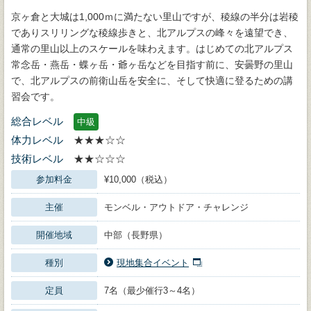
京ヶ倉と大城は1,000ｍに満たない里山ですが、稜線の半分は岩稜
でありスリリングな稜線歩きと、北アルプスの峰々を遠望でき、
通常の里山以上のスケールを味わえます。はじめての北アルプス
常念岳・燕岳・蝶ヶ岳・爺ヶ岳などを目指す前に、安曇野の里山
で、北アルプスの前衛山岳を安全に、そして快適に登るための講
習会です。
総合レベル
中級
体力レベル
★★★☆☆
技術レベル
★★☆☆☆
参加料金
¥10,000（税込）
主催
モンベル・アウトドア・チャレンジ
開催地域
中部（長野県）
種別
現地集合イベント
定員
7名（最少催行3～4名）