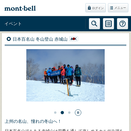
メニュー
ログイン
イベント
日本百名山 冬山登山 赤城山
上州の名山、憧れの冬山へ！