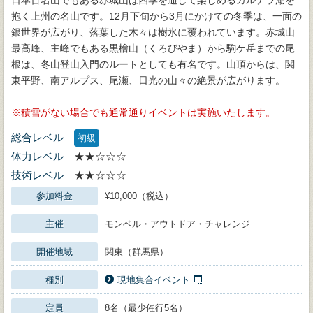
日本百名山でもある赤城山は四季を通して楽しめるカルデラ湖を
抱く上州の名山です。12月下旬から3月にかけての冬季は、一面の
銀世界が広がり、落葉した木々は樹氷に覆われています。赤城山
最高峰、主峰でもある黒檜山（くろびやま）から駒ケ岳までの尾
根は、冬山登山入門のルートとしても有名です。山頂からは、関
東平野、南アルプス、尾瀬、日光の山々の絶景が広がります。
積雪がない場合でも通常通りイベントは実施いたします。
総合レベル
初級
体力レベル
★★☆☆☆
技術レベル
★★☆☆☆
参加料金
¥10,000（税込）
主催
モンベル・アウトドア・チャレンジ
開催地域
関東（群馬県）
種別
現地集合イベント
定員
8名（最少催行5名）