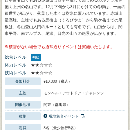
日本百名山でもある赤城山は四季を通して楽しめるカルデラ湖を
抱く上州の名山です。12月下旬から3月にかけての冬季は、一面の
銀世界が広がり、落葉した木々は樹氷に覆われています。赤城山
最高峰、主峰でもある黒檜山（くろびやま）から駒ケ岳までの尾
根は、冬山登山入門のルートとしても有名です。山頂からは、関
東平野、南アルプス、尾瀬、日光の山々の絶景が広がります。
積雪がない場合でも通常通りイベントは実施いたします。
総合レベル
初級
体力レベル
★★☆☆☆
技術レベル
★★☆☆☆
参加料金
¥10,000（税込）
主催
モンベル・アウトドア・チャレンジ
開催地域
関東（群馬県）
種別
現地集合イベント
定員
8名（最少催行5名）