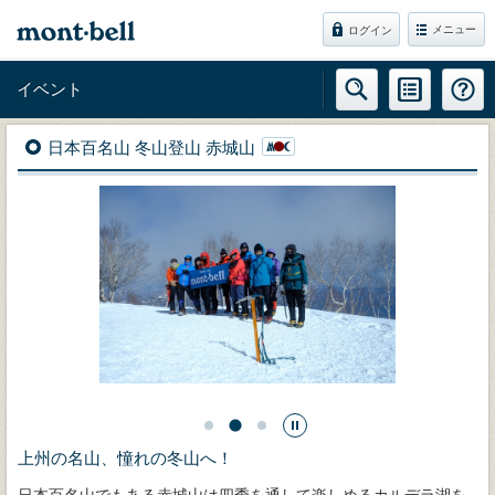
メニュー
ログイン
イベント
日本百名山 冬山登山 赤城山
上州の名山、憧れの冬山へ！